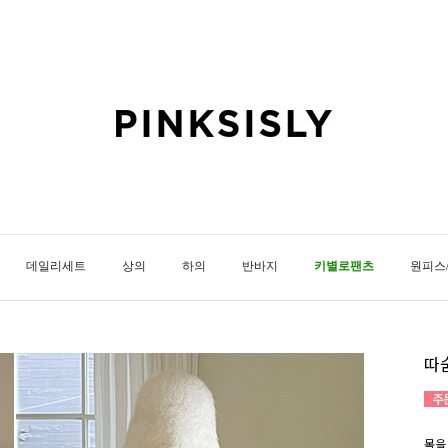
데일리세트
상의
하의
반바지
키별로팬츠
원피스
따
목을