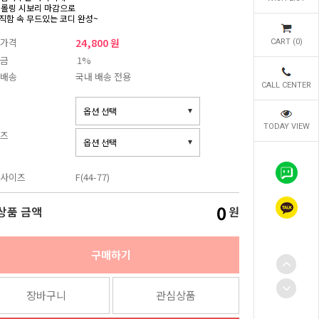
 롤링 시보리 마감으로
직함 속 무드있는 코디 완성~
가격
24,800 원
CART (
0
)
금
1%
배송
국내 배송 전용
CALL CENTER
TODAY VIEW
즈
사이즈
F(44-77)
0
상품 금액
원
구매하기
장바구니
관심상품