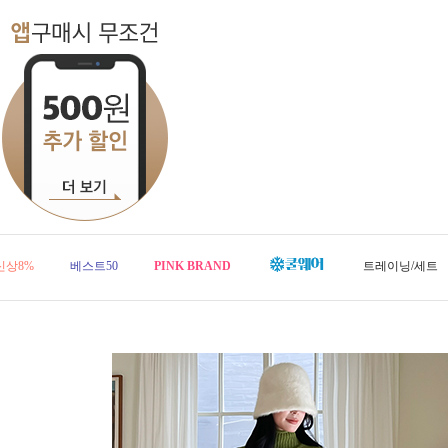
신상8%
베스트50
PINK BRAND
트레이닝/세트