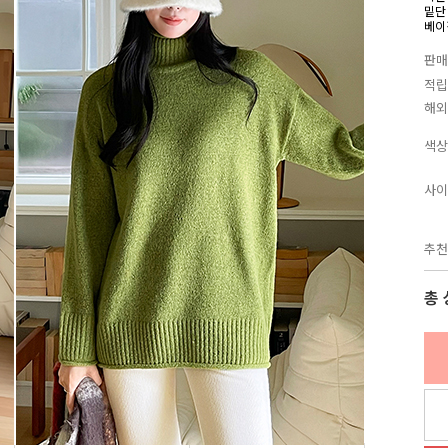
밑단
베이
판매
적립
해외
색상
사이
추천
총 