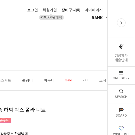
로그인
회원가입
장바구니(
0
)
마이페이지
배송조회
+10,000원혜택
BANK
KR
여름휴가
배송안내
CATEGORY
/스커트
홈웨어
아우터
Sale
77+
코디템
오늘발
SEARCH
숨 하찌 박스 폴라 니트
BOARD
 감싸주는 하이넥에
WISH LIST