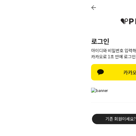
로그인
아이디와 비밀번호 입력하
카카오로 1초 만에 로그인
카카오
신상8%
베스트50
PINK BRAND
트레이닝/세트
기존 회원이세요?