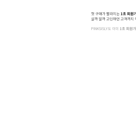
첫 구매가 빨라지는
1초 회원
살까 말까 고민하던 고객까지
PINKSISLY도 이미
1초 회원