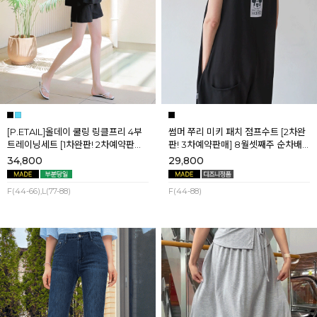
[P.ETAIL]올데이 쿨링 링클프리 4부
썸머 쭈리 미키 패치 점프수트 [2차완
트레이닝세트 [1차완판! 2차예약판매]
판! 3차예약판매] 8월셋째주 순차배
[블랙L] 8월셋째주 순차배송
송
34,800
29,800
F(44-66),L(77-88)
F(44-88)