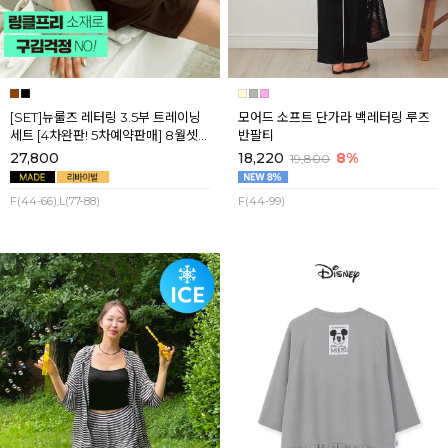
[SET]뉴룰즈 레터링 3.5부 트레이닝
모어드 소프트 단가라 백레터링 루즈
세트 [4차완판! 5차예약판매] 8월셋
반팔티
째주 순차배송
27,800
18,220
8%
19,800
F(44-66),L(77-88)
F(44-99)