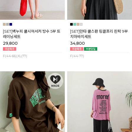
[SET]백누피 쿨시어서커 방수 5부 트
[SET]만타 쿨스판 링클프리 핀턱 9부
레이닝세트
치마바지세트
29,800
34,800
F(44-66),XL(77)
F(44-77)