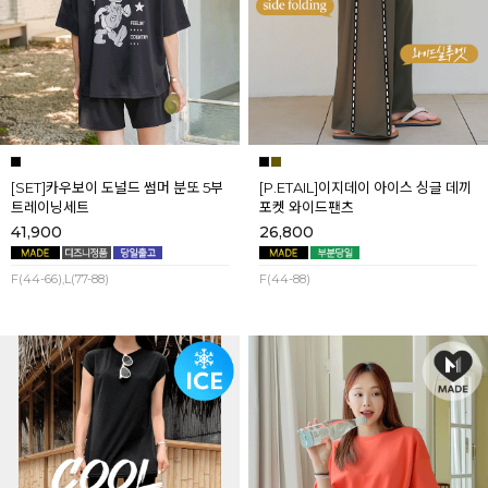
[SET]카우보이 도널드 썸머 분또 5부
[P.ETAIL]이지데이 아이스 싱글 데끼
트레이닝세트
포켓 와이드팬츠
41,900
26,800
F(44-66),L(77-88)
F(44-88)