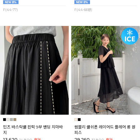
F(44-77)
F(44-66반)
민즈 바스락쿨 핀턱 9부 밴딩 치마바
썸블리 쿨쉬폰 레이어드 플레어 롱 원
지
피스
13,620
8%
29,260
8%
14,800
31,800