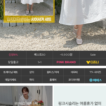
신상8%
베스트50
~9,900원
Sale
당일출고
1+1
PINK BRAND
트레이닝/세트
상의
원피스/치마
아우터
77+ 사이즈
데일리세트
하의
홈웨어
코디아이템