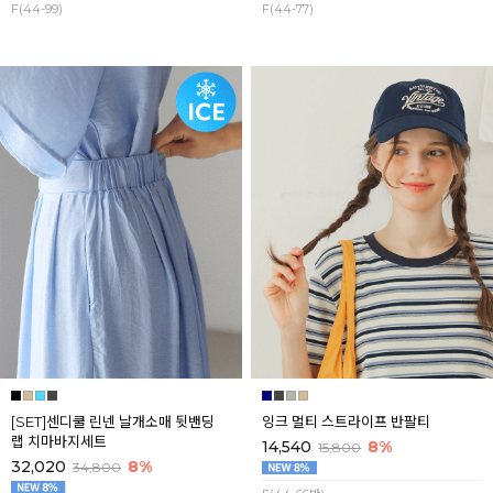
F(44-99)
F(44-77)
[SET]센디쿨 린넨 날개소매 뒷밴딩
잉크 멀티 스트라이프 반팔티
랩 치마바지세트
14,540
8%
15,800
32,020
8%
34,800