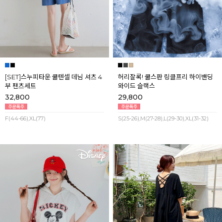
[SET]스누피타운 쿨텐셀 데님 셔츠 4
허리잘록! 쿨스판 링클프리 하이밴딩
부 팬츠세트
와이드 슬랙스
32,800
29,800
F(44-66),XL(77)
S(25-26),M(27-28),L(29-30),XL(31-32)