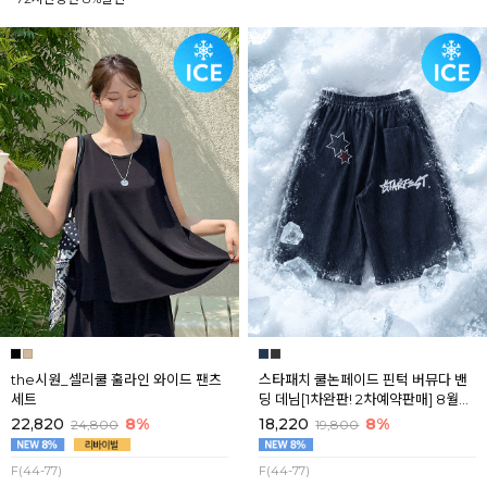
the시원_셀리쿨 훌라인 와이드 팬츠
스타패치 쿨논페이드 핀턱 버뮤다 밴
세트
딩 데님[1차완판! 2차예약판매] 8월셋
째주 순차배송
22,820
8%
18,220
8%
24,800
19,800
F(44-77)
F(44-77)