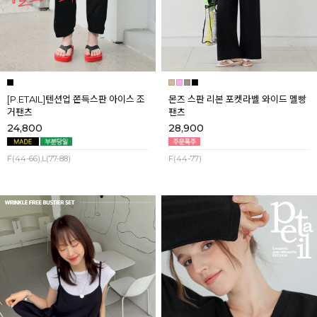
[P.ETAIL]텐션업 쫀득스판 아이스 조
몬즈 스판 리본 포켓라벨 와이드 멜빵
거팬츠
팬츠
24,800
28,900
F(44-66),L(77-88)
F(44-77)