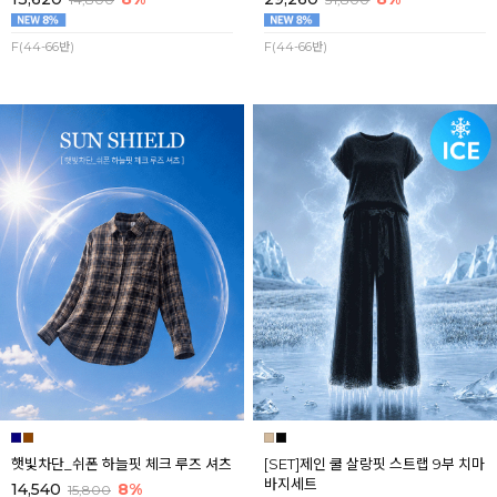
F(44-66반)
F(44-66반)
햇빛차단_쉬폰 하늘핏 체크 루즈 셔츠
[SET]제인 쿨 살랑핏 스트랩 9부 치마
바지세트
14,540
8%
15,800