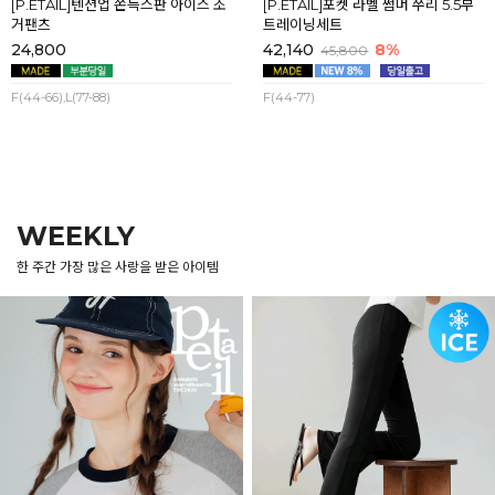
[P.ETAIL]텐션업 쫀득스판 아이스 조
[P.ETAIL]포켓 라벨 썸머 쭈리 5.5부
거팬츠
트레이닝세트
24,800
42,140
8%
45,800
F(44-66),L(77-88)
F(44-77)
WEEKLY
한 주간 가장 많은 사랑을 받은 아이템