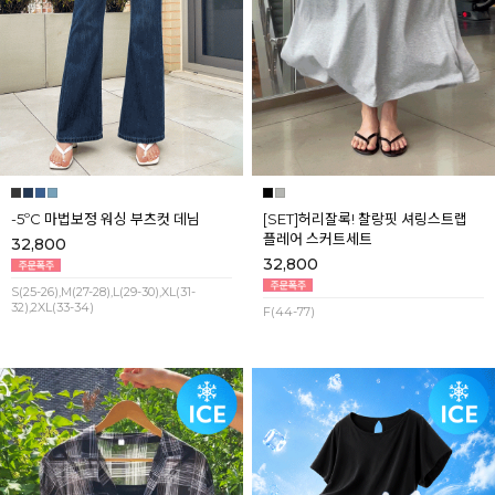
-5ºC 마법보정 워싱 부츠컷 데님
[SET]허리잘록! 찰랑핏 셔링스트랩
플레어 스커트세트
32,800
32,800
S(25-26),M(27-28),L(29-30),XL(31-
32),2XL(33-34)
F(44-77)