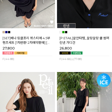
[SET]베나 링클프리 뷔스티에 4.5부
[P.ETAIL]살안타템_살랑살랑 쿨 썸머
팬츠세트 [1차완판! 2차예약판매] [네
린넨 가디건
이비,블랙] 8월셋째주 순차배송
27,800
26,800
F(44-88)
F(44-66),L(77-88)