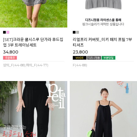
[SET]크라운 쿨시스루 단가라 후드집
리얼프리 커버핏_미키 패치 프릴 7부
업 3부 트레이닝세트
티셔츠
34,800
23,800
상의_F(44-88),하의_F(44-77)
F(44-88)