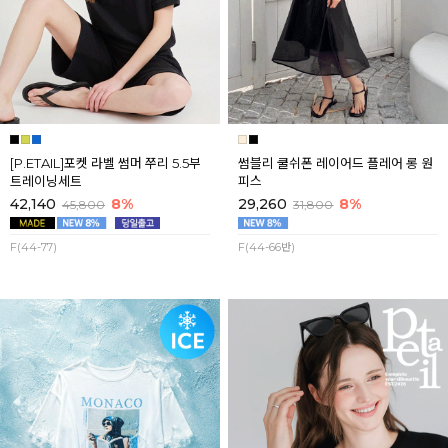
[P.ETAIL]포켓 라벨 썸머 쭈리 5.5부
썸블리 쿨쉬폰 레이어드 플레어 롱 원
트레이닝세트
피스
42,140
8%
29,260
8%
45,800
31,800
F(44-77)
F(44-66반)