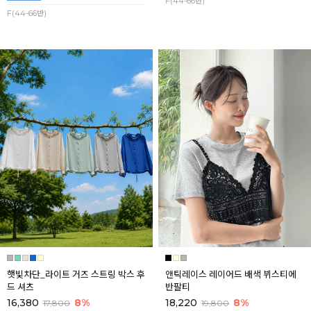
F(44-66반)
F(44-66반)
햇빛차단_라이트 거즈 스트링 박스 후
앤틱레이스 레이어드 배색 뷔스티에
드 셔츠
반팔티
16,380
8%
18,220
8%
17,800
19,800