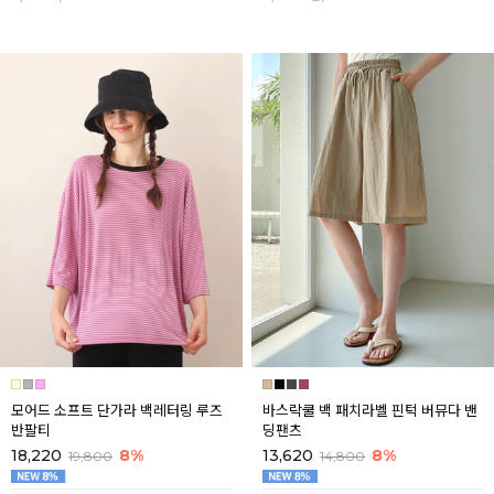
모어드 소프트 단가라 백레터링 루즈
바스락쿨 백 패치라벨 핀턱 버뮤다 밴
반팔티
딩팬츠
18,220
8%
13,620
8%
19,800
14,800