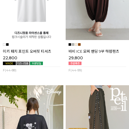
미키 패치 포인트 오버핏 티셔츠
바비 ICE 모찌 밴딩 9부 하렘팬츠
22,800
29,800
F(44-88)
F(44-99)