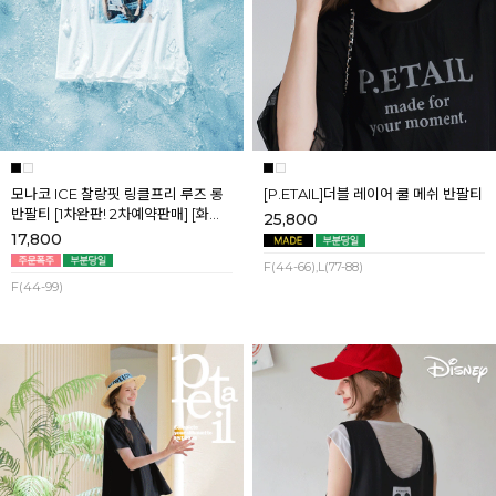
모나코 ICE 찰랑핏 링클프리 루즈 롱
[P.ETAIL]더블 레이어 쿨 메쉬 반팔티
반팔티 [1차완판! 2차예약판매] [화이
25,800
트] 8월첫째주 순차배송
17,800
F(44-66),L(77-88)
F(44-99)