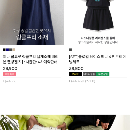
제냐 쿨요루 링클프리 날개소매 백리
[SET]플로럴 레이스 미니 4부 트레이
본 멜빵팬츠 [3차완판! 4차예약판매]
닝세트
[네이비] 8월셋째주 순차배송
28,900
39,800
F(44-77)
F(44-66),L(77-88)