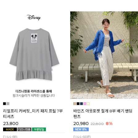
리얼프리 커버핏_미키 패치 프릴 7부
바인즈 아웃포켓 절개 8부 배기 밴딩
티셔츠
팬츠
23,800
20,980
8%
22,800
F(44-88)
F(44-66반)