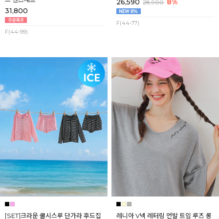
26,590
8%
28,900
31,800
F(44-77)
F(44-99)
[SET]크라운 쿨시스루 단가라 후드집
레니아 V넥 레터링 언발 트임 루즈 롱