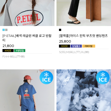
[P.ETAIL]배색 레글런 써클 로고 반팔
[블랙홀]아이스 핀턱 부츠컷 밴딩팬츠
티
25,800
21,800
S(55),M(66),L(77),XL(88)
F(44-66),L(77-88)