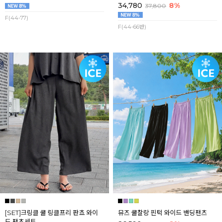
34,780
8%
37,800
F(44-77)
F(44-66반)
[SET]크링클 쿨 링클프리 판쵸 와이
뮤즈 쿨찰랑 핀턱 와이드 밴딩팬츠
드 팬츠세트