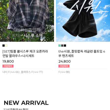
[SET]팀플 쿨시스루 체크 오픈카라
the시원_찰랑쫀득 레글런 홀트임 4
언발 블라우스+나시세트
부 팬츠세트
19,800
24,800
나시 F(44-66) ,블라우스 F(44-77)
F(44-88)
NEW ARRIVAL
72시간동안 8%할인