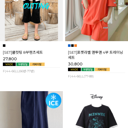
[SET]쿨컷팅 8부팬츠세트
[SET]포켓라벨 맨투맨 4부 트레이닝
세트
27,800
30,800
F(44-66),L(66반-77반)
F(44-66),L(77-88)