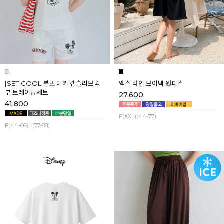
[SET]COOL 분또 미키 캡슬리브 4
엑스 라인 브이넥 원피스
부 트레이닝세트
27,600
41,800
F(XXL)(44-77)
F(44-66),L(77-88)