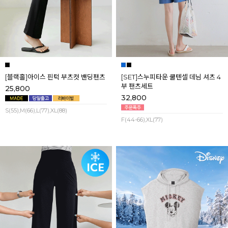
[블랙홀]아이스 핀턱 부츠컷 밴딩팬츠
[SET]스누피타운 쿨텐셀 데님 셔츠 4
부 팬츠세트
25,800
32,800
S(55),M(66),L(77),XL(88)
F(44-66),XL(77)