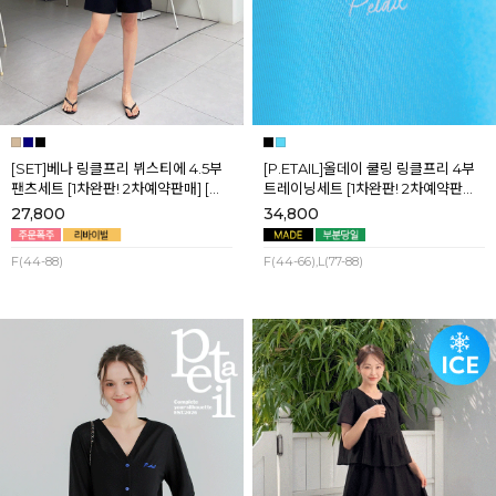
[SET]베나 링클프리 뷔스티에 4.5부
[P.ETAIL]올데이 쿨링 링클프리 4부
팬츠세트 [1차완판! 2차예약판매] [네
트레이닝세트 [1차완판! 2차예약판매]
이비,블랙] 8월셋째주 순차배송
[블랙L] 8월셋째주 순차배송
27,800
34,800
F(44-88)
F(44-66),L(77-88)