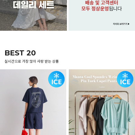
BEST 20
실시간으로 가장 많이 사랑 받는 상품