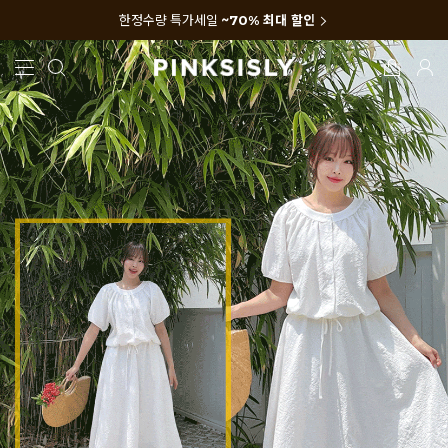
한정수량 특가세일
~70% 최대 할인