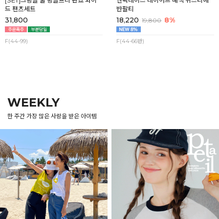
[SET]크링클 쿨 링클프리 판쵸 와이
앤틱레이스 레이어드 배색 뷔스티에
드 팬츠세트
반팔티
31,800
18,220
8%
19,800
F(44-99)
F(44-66반)
WEEKLY
한 주간 가장 많은 사랑을 받은 아이템