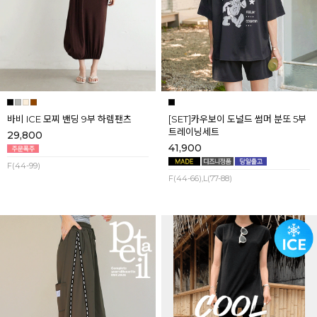
바비 ICE 모찌 밴딩 9부 하렘팬츠
[SET]카우보이 도널드 썸머 분또 5부
트레이닝세트
29,800
41,900
F(44-99)
F(44-66),L(77-88)