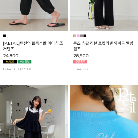
[P.ETAIL]텐션업 쫀득스판 아이스 조
몬즈 스판 리본 포켓라벨 와이드 멜빵
거팬츠
팬츠
24,800
28,900
F(44-66),L(77-88)
F(44-77)