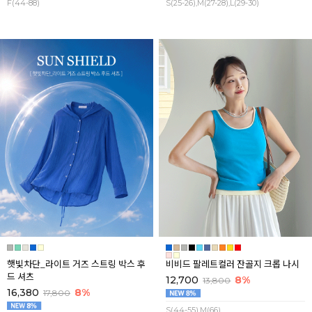
F(44-88)
S(25-26),M(27-28),L(29-30)
햇빛차단_라이트 거즈 스트링 박스 후
비비드 팔레트컬러 잔골지 크롭 나시
드 셔츠
12,700
8%
13,800
16,380
8%
17,800
S(44-55),M(66)