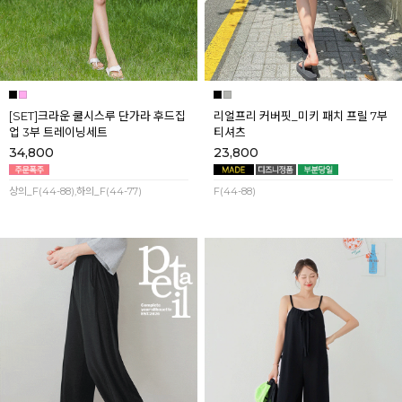
[SET]크라운 쿨시스루 단가라 후드집
리얼프리 커버핏_미키 패치 프릴 7부
업 3부 트레이닝세트
티셔츠
34,800
23,800
상의_F(44-88),하의_F(44-77)
F(44-88)