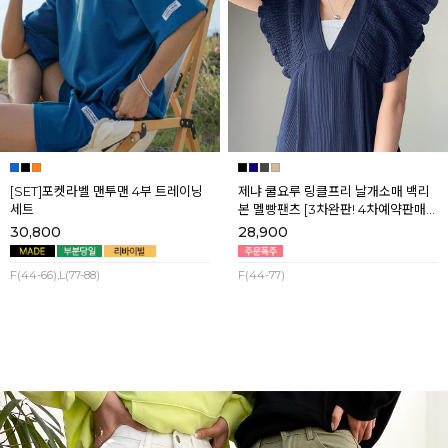
[SET]포켓라벨 맨투맨 4부 트레이닝
제냐 쿨요루 링클프리 날개소매 백리
세트
본 멜빵팬츠 [3차완판! 4차예약판매]
[네이비] 8월셋째주 순차배송
30,800
28,900
F(44-66),L(77-88)
F(44-77)