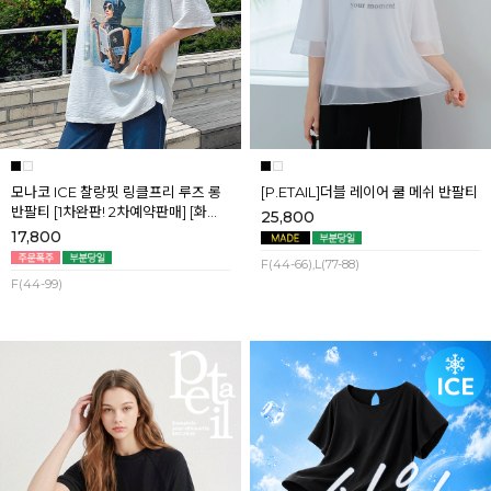
모나코 ICE 찰랑핏 링클프리 루즈 롱
[P.ETAIL]더블 레이어 쿨 메쉬 반팔티
반팔티 [1차완판! 2차예약판매] [화이
25,800
트] 8월둘째주 순차배송
17,800
F(44-66),L(77-88)
F(44-99)