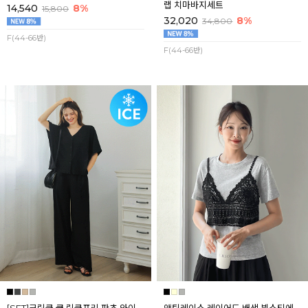
랩 치마바지세트
14,540
8%
15,800
32,020
8%
34,800
F(44-66반)
F(44-66반)