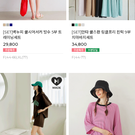
[SET]백누피 쿨시어서커 방수 5부 트
[SET]만타 쿨스판 링클프리 핀턱 9부
레이닝세트
치마바지세트
29,800
34,800
F(44-66),XL(77)
F(44-77)