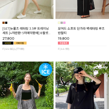
[SET]뉴룰즈 레터링 3.5부 트레이닝
모어드 소프트 단가라 백레터링 루즈
세트 [4차완판! 5차예약판매] 8월셋
반팔티
째주 순차배송
27,800
19,800
F(44-66),L(77-88)
F(44-99)