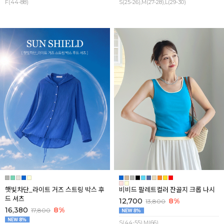
F(44-88)
S(25-26),M(27-28),L(29-30)
햇빛차단_라이트 거즈 스트링 박스 후
비비드 팔레트컬러 잔골지 크롭 나시
드 셔츠
12,700
8%
13,800
16,380
8%
17,800
S(44-55),M(66)