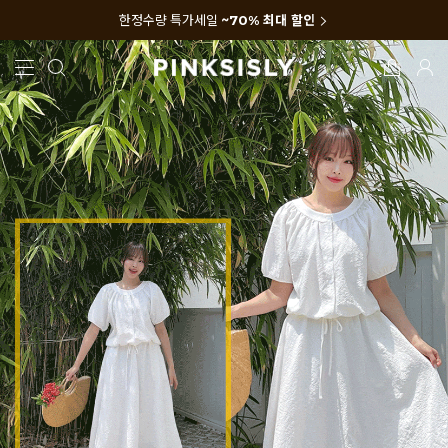
한정수량 특가세일
~70% 최대 할인