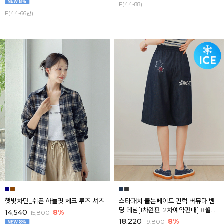
F(44-88)
F(44-66반)
햇빛차단_쉬폰 하늘핏 체크 루즈 셔츠
스타패치 쿨논페이드 핀턱 버뮤다 밴
딩 데님[1차완판! 2차예약판매] 8월셋
14,540
8%
15,800
째주 순차배송
18,220
8%
19,800