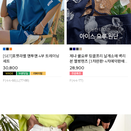
[SET]포켓라벨 맨투맨 4부 트레이닝
제냐 쿨요루 링클프리 날개소매 백리
세트
본 멜빵팬츠 [3차완판! 4차예약판매]
[네이비] 8월셋째주 순차배송
30,800
28,900
F(44-66),L(77-88)
F(44-77)