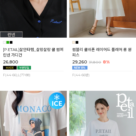
[P.ETAIL]살안타템_살랑살랑 쿨 썸머
썸블리 쿨쉬폰 레이어드 플레어 롱 원
린넨 가디건
피스
26,800
29,260
8%
31,800
F(44-66),L(77-88)
F(44-66반)