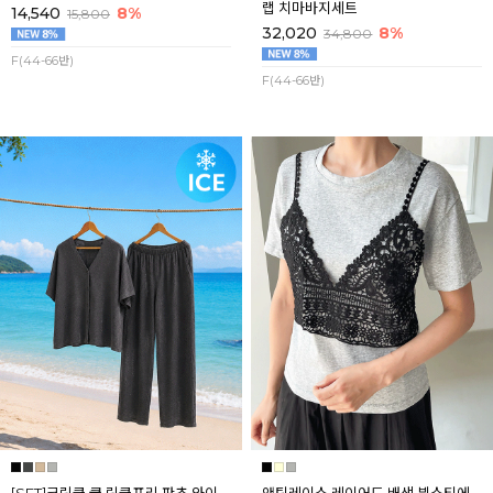
랩 치마바지세트
14,540
8%
15,800
32,020
8%
34,800
F(44-66반)
F(44-66반)