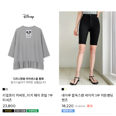
리얼프리 커버핏_미키 패치 프릴 7부
네이루 쫀득스판 바이커 5부 히든밴딩
티셔츠
팬츠
23,800
18,220
8%
19,800