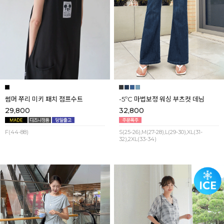
썸머 쭈리 미키 패치 점프수트
-5ºC 마법보정 워싱 부츠컷 데님
29,800
32,800
F(44-88)
S(25-26),M(27-28),L(29-30),XL(31-
32),2XL(33-34)