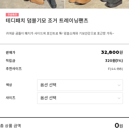
테디패치 덤블기모 조거 트레이닝팬츠
귀여운 곰돌이 패치가 사이드에 포인트로 톡! 덤블소재와 기모안감으로 포근함 가득~
32,800
원
판매가
적립금
320원(1%)
추천사이즈
F(44-88)
색상
사이즈
0
총 상품 금액
원