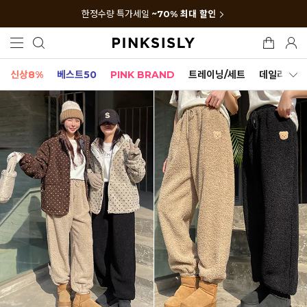
한정수량 특가세일
~70% 최대 할인
신상8%
베스트50
PINK BRAND
트레이닝/세트
데일리세트