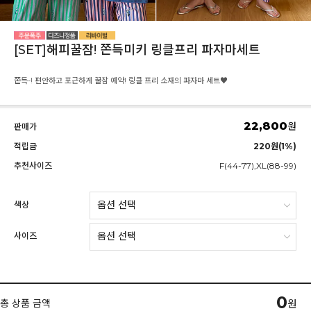
[SET]해피꿀잠! 쫀득미키 링클프리 파자마세트
쫀득-! 편안하고 포근하게 꿀잠 예약! 링클 프리 소재의 파자마 세트♥
22,800
원
판매가
적립금
220원(1%)
추천사이즈
F(44-77),XL(88-99)
색상
사이즈
0
총 상품 금액
원