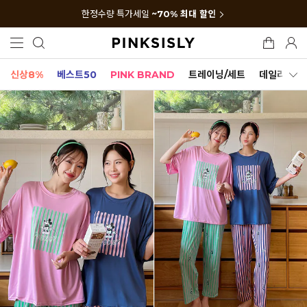
한정수량 특가세일
~70% 최대 할인
신상8%
베스트50
PINK BRAND
트레이닝/세트
데일리세트