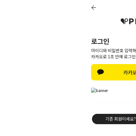
로그인
아이디와 비밀번호 입력하
카카오로 1초 만에 로그인
카카오
신상8%
베스트50
PINK BRAND
트레이닝/세트
기존 회원이세요?