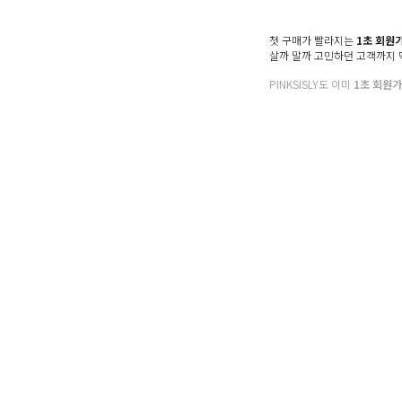
첫 구매가 빨라지는
1초 회원
살까 말까 고민하던 고객까지
PINKSISLY도 이미
1초 회원