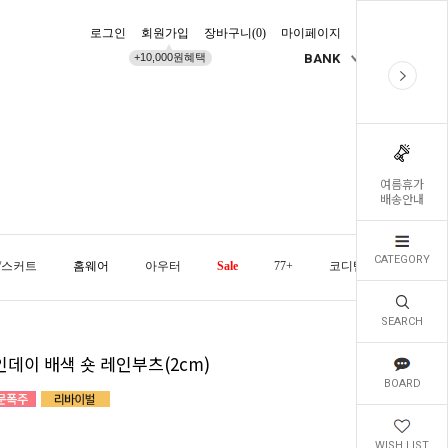
로그인
회원가입
장바구니(
0
)
마이페이지
배송조회
+10,000원혜택
BANK
KR
여름휴가
배송안내
CATEGORY
/스커트
홈웨어
아우터
Sale
77+
코디템
오늘발
SEARCH
인데이 배색 숏 레인부츠(2cm)
BOARD
WISH LIST