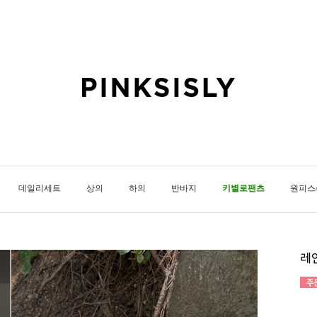
데일리세트
상의
하의
반바지
키별로팬츠
원피스
레