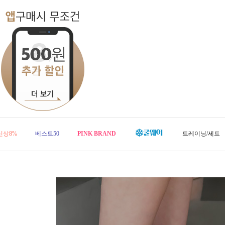
신상8%
베스트50
PINK BRAND
트레이닝/세트