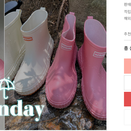
판매
적립
해외
추천
총 