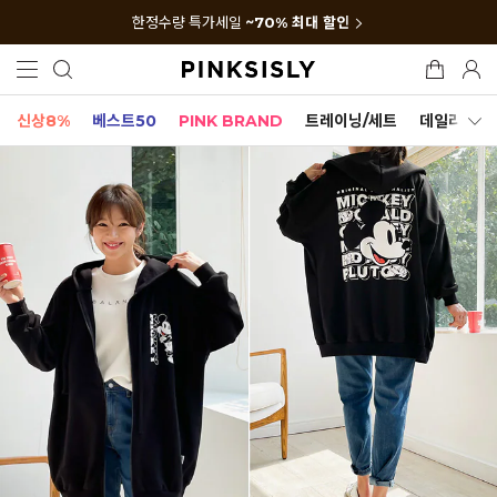
한정수량 특가세일
~70% 최대 할인
신상8%
베스트50
PINK BRAND
트레이닝/세트
데일리세트