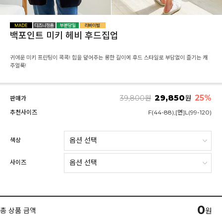
백포인트 미키 헤비 후드집업
귀여운 미키 프린팅이 콕콕! 힙을 덮어주는 롱한 길이에 후드 스타일로 부담없이 즐기는 캐
주얼룩!
29,850
25%
39,800
원
원
판매가
추천사이즈
F(44-88),[면]L(99-120)
색상
사이즈
0
총 상품 금액
원