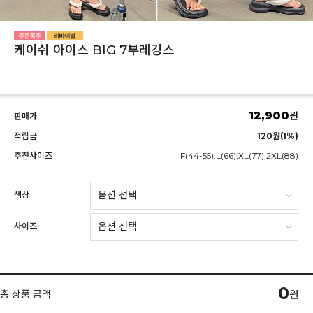
케이쉬 아이스 BIG 7부레깅스
12,900
원
판매가
적립금
120원(1%)
추천사이즈
F(44-55),L(66),XL(77),2XL(88)
색상
사이즈
0
총 상품 금액
원