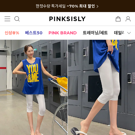
한정수량 특가세일
~70% 최대 할인
신상8%
베스트50
PINK BRAND
트레이닝/세트
데일리세트