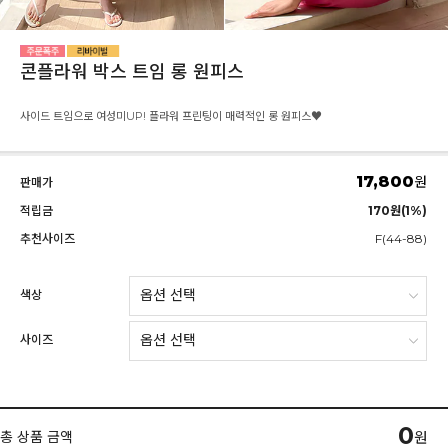
콘플라워 박스 트임 롱 원피스
사이드 트임으로 여성미UP! 플라워 프린팅이 매력적인 롱 원피스♥
17,800
원
판매가
적립금
170원(1%)
추천사이즈
F(44-88)
색상
사이즈
0
총 상품 금액
원