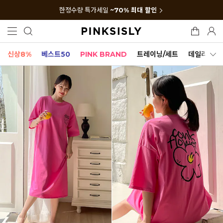
한정수량 특가세일
~70% 최대 할인
신상8%
베스트50
PINK BRAND
트레이닝/세트
데일리세트