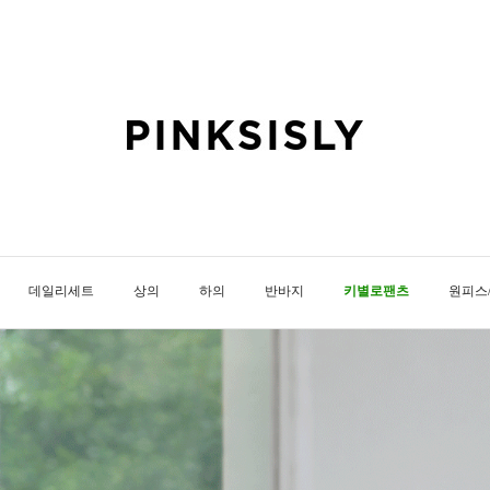
데일리세트
상의
하의
반바지
키별로팬츠
원피스