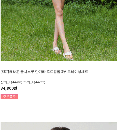
[SET]크라운 쿨시스루 단가라 후드집업 3부 트레이닝세트
상의_F(44-88),하의_F(44-77)
34,800원