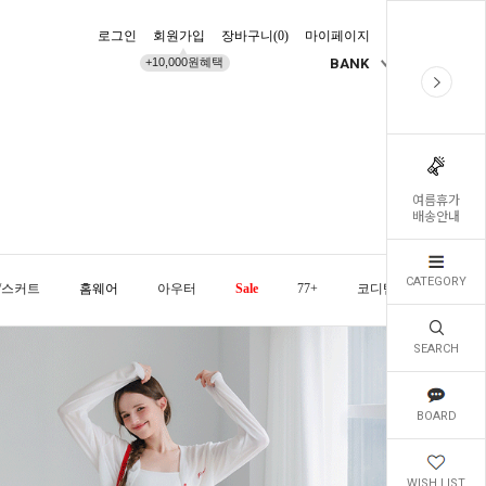
로그인
회원가입
장바구니(
0
)
마이페이지
배송조회
+10,000원혜택
BANK
KR
여름휴가
배송안내
CATEGORY
/스커트
홈웨어
아우터
Sale
77+
코디템
오늘발
SEARCH
BOARD
WISH LIST