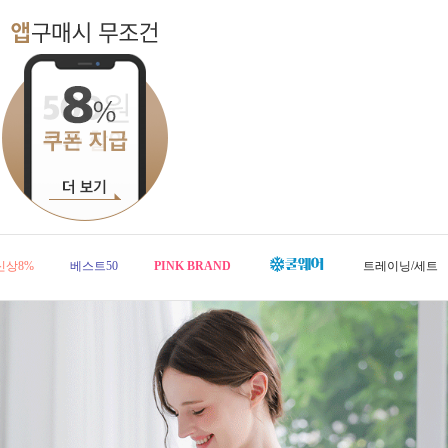
신상8%
베스트50
PINK BRAND
트레이닝/세트