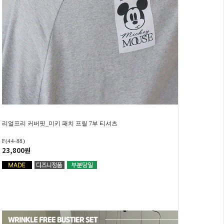
리얼프리 커버핏_미키 패치 프릴 7부 티셔츠
F(44-88)
23,800원