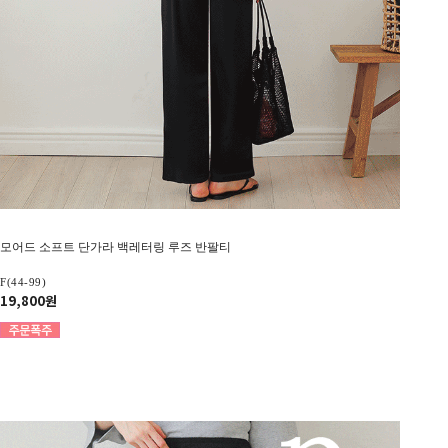
모어드 소프트 단가라 백레터링 루즈 반팔티
F(44-99)
19,800원