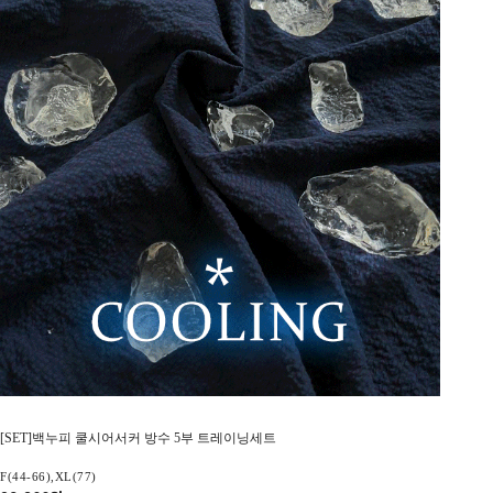
[SET]백누피 쿨시어서커 방수 5부 트레이닝세트
F(44-66),XL(77)