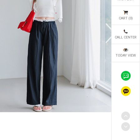
CART (
0
)
CALL CENTER
TODAY VIEW