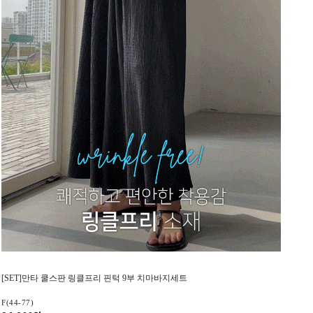
[SET]만타 쿨스판 링클프리 핀턱 9부 치마바지세트
F(44-77)