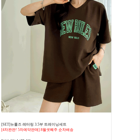
[SET]뉴룰즈 레터링 3.5부 트레이닝세트
[4차완판! 5차예약판매] 8월셋째주 순차배송