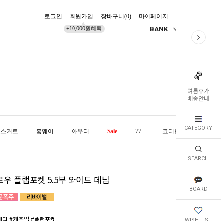
로그인
회원가입
장바구니(
0
)
마이페이지
배송조회
+10,000원혜택
BANK
KR
여름휴가
배송안내
CATEGORY
/스커트
홈웨어
아우터
Sale
77+
코디템
오늘발
SEARCH
로우 플랩포켓 5.5부 와이드 데님
BOARD
렌디 #캐주얼 #플랩포켓
WISH LIST