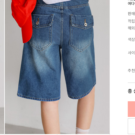
어디
판매
적립
해외
색상
사이
추천
총 