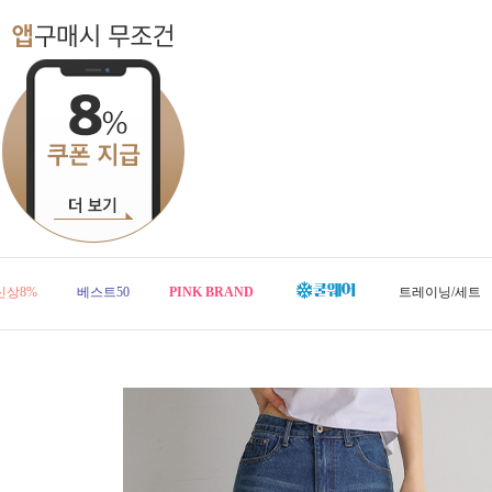
신상8%
베스트50
PINK BRAND
트레이닝/세트