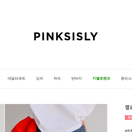
데일리세트
상의
하의
반바지
키별로팬츠
원피스
멜
#트