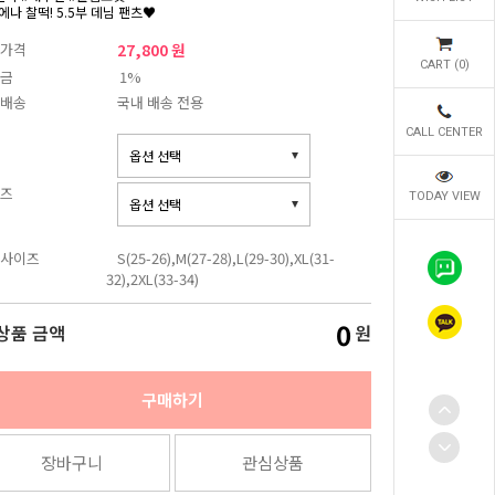
에나 찰떡! 5.5부 데님 팬츠♥
가격
27,800 원
CART (
0
)
금
1%
배송
국내 배송 전용
CALL CENTER
즈
TODAY VIEW
사이즈
S(25-26),M(27-28),L(29-30),XL(31-
32),2XL(33-34)
0
상품 금액
원
구매하기
장바구니
관심상품