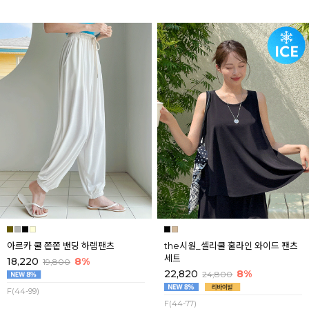
아르카 쿨 쫀쫀 밴딩 하렘팬츠
the시원_셀리쿨 훌라인 와이드 팬츠
세트
18,220
8%
19,800
22,820
8%
24,800
F(44-99)
F(44-77)