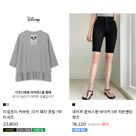
리얼프리 커버핏_미키 패치 프릴 7부
네이루 쫀득스판 바이커 5부 히든밴딩
티셔츠
팬츠
23,800
18,220
8%
19,800