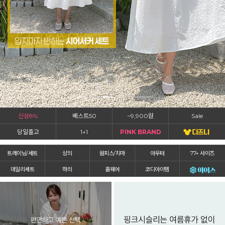
신상8%
베스트50
~9,900원
Sale
당일출고
1+1
PINK BRAND
트레이닝/세트
상의
원피스/치마
아우터
77+ 사이즈
데일리세트
하의
홈웨어
코디아이템