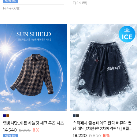
F(44-88)
F(44-66반)
햇빛차단_쉬폰 하늘핏 체크 루즈 셔츠
스타패치 쿨논페이드 핀턱 버뮤다 밴
딩 데님[1차완판! 2차예약판매] 8월셋
14,540
8%
15,800
째주 순차배송
18,220
8%
19,800