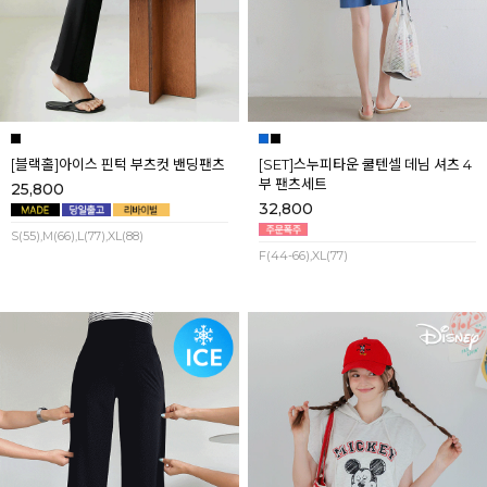
[블랙홀]아이스 핀턱 부츠컷 밴딩팬츠
[SET]스누피타운 쿨텐셀 데님 셔츠 4
부 팬츠세트
25,800
32,800
S(55),M(66),L(77),XL(88)
F(44-66),XL(77)