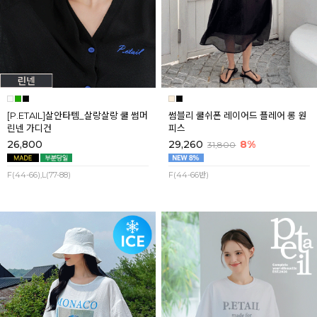
[P.ETAIL]살안타템_살랑살랑 쿨 썸머
썸블리 쿨쉬폰 레이어드 플레어 롱 원
린넨 가디건
피스
26,800
29,260
8%
31,800
F(44-66),L(77-88)
F(44-66반)