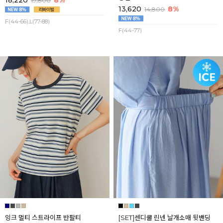
18,220
8%
19,800
13,620
8%
14,800
F(44-66),L(77-88)
F(44-77)
잉크 멀티 스트라이프 반팔티
[SET]센디쿨 린넨 날개소매 뒷밴딩