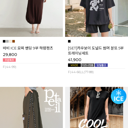
바비 ICE 모찌 밴딩 9부 하렘팬츠
[SET]카우보이 도널드 썸머 분또 5부
트레이닝세트
29,800
41,900
F(44-99)
F(44-66),L(77-88)