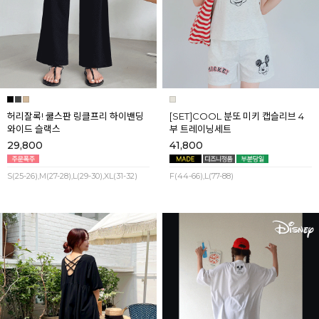
허리잘록! 쿨스판 링클프리 하이밴딩
[SET]COOL 분또 미키 캡슬리브 4
와이드 슬랙스
부 트레이닝세트
29,800
41,800
S(25-26),M(27-28),L(29-30),XL(31-32)
F(44-66),L(77-88)