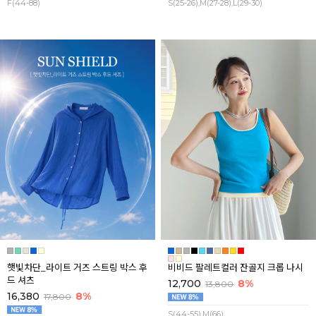
F(44-88)
S(25-26),M(27-28),L(29-30)
햇빛차단_라이트 거즈 스트링 박스 후
비비드 팔레트컬러 잔골지 크롭 나시
드 셔츠
12,700
8%
13,800
16,380
8%
17,800
S(44-55),M(66)