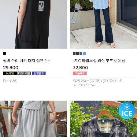
썸머 쭈리 미키 패치 점프수트
-5ºC 마법보정 워싱 부츠컷 데님
29,800
32,800
F(44-88)
S(25-26),M(27-28),L(29-30),XL(31-
32),2XL(33-34)