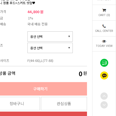
니 정품 후드+스커트 셋업♥
가격
44,800 원
CART (
0
)
금
1%
배송
국내 배송 전용
CALL CENTER
즈
TODAY VIEW
사이즈
F(44-66),L(77-88)
0
상품 금액
원
구매하기
장바구니
관심상품