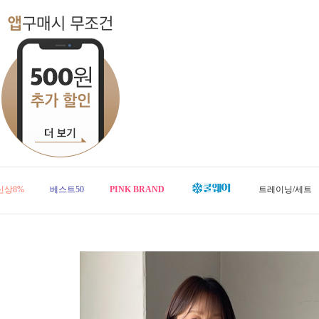
신상8%
베스트50
PINK BRAND
트레이닝/세트