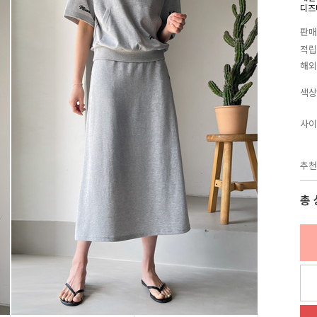
디즈
판매
적립
해외
색상
사이
추천
총 