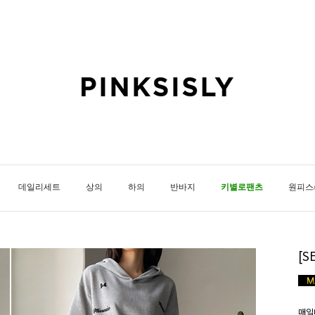
데일리세트
상의
하의
반바지
키별로팬츠
원피스
[
매일