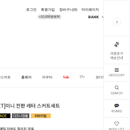
로그인
회원가입
장바구니(
0
)
마이페이지
배송조회
+10,000원혜택
BANK
KR
여름휴가
배송안내
CATEGORY
/스커트
홈웨어
아우터
Sale
77+
코디템
오늘발
SEARCH
SET]미니 전판 레터 스커트세트
BOARD
매일 입어도 질리지 않을
WISH LIST