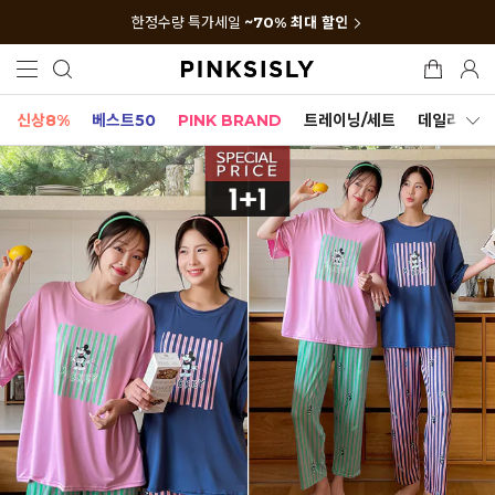
한정수량 특가세일
~70% 최대 할인
신상8%
베스트50
PINK BRAND
트레이닝/세트
데일리세트