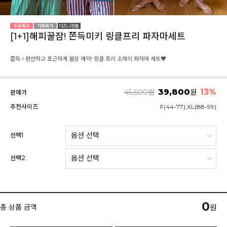
[1+1]해피꿀잠! 쫀득미키 링클프리 파자마세트
쫀득-! 편안하고 포근하게 꿀잠 예약! 링클 프리 소재의 파자마 세트♥
39,800
13
%
45,600
원
원
판매가
추천사이즈
F(44-77),XL(88-99)
선택1
선택2
0
총 상품 금액
원