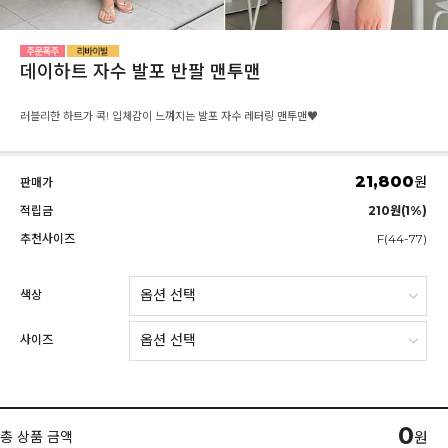
데이하트 자수 발포 반팔 맨투맨
러블리한 하트가 콕! 입체감이 느껴지는 발포 자수 레터링 맨투맨♥
21,800
원
판매가
적립금
210원(1%)
추천사이즈
F(44-77)
색상
사이즈
0
총 상품 금액
원