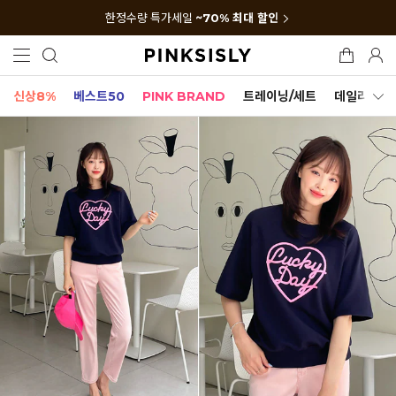
한정수량 특가세일
~70% 최대 할인
신상8%
베스트50
PINK BRAND
트레이닝/세트
데일리세트