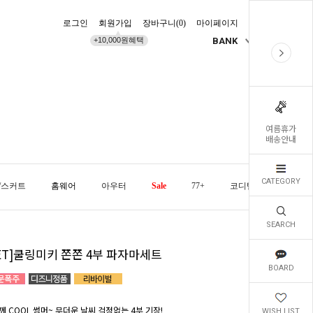
로그인
회원가입
장바구니(
0
)
마이페이지
배송조회
+10,000원혜택
BANK
KR
여름휴가
배송안내
CATEGORY
/스커트
홈웨어
아우터
Sale
77+
코디템
오늘발
SEARCH
SET]쿨링미키 쫀쫀 4부 파자마세트
BOARD
께 COOL 썸머~ 무더운 날씨 걱정없는 4부 기장!
WISH LIST