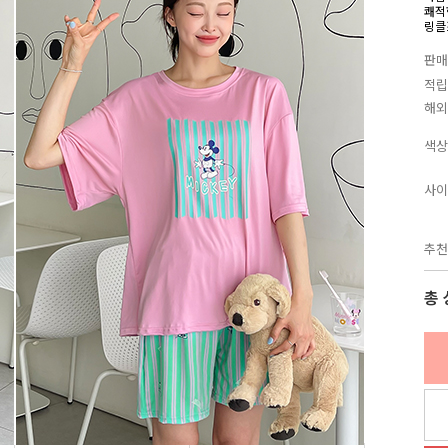
쾌적
링클
판매
적립
해외
색상
사이
추천
총 