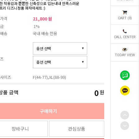
한 착용감과 쫀쫀한 신축성으로 입는내내 만족스러운
프리 디즈니정품 파자마세트 :)
가격
21,800 원
CART (
0
)
금
1%
배송
국내 배송 전용
CALL CENTER
TODAY VIEW
즈
사이즈
F(44-77),XL(88-99)
0
상품 금액
원
구매하기
장바구니
관심상품