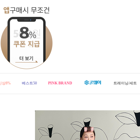
신상8%
베스트50
PINK BRAND
트레이닝/세트