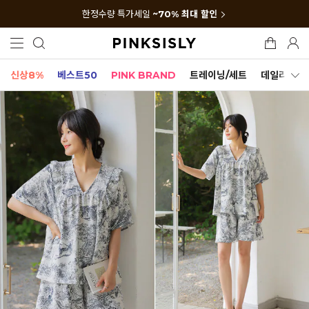
한정수량 특가세일
~70% 최대 할인
신상8%
베스트50
PINK BRAND
트레이닝/세트
데일리세트