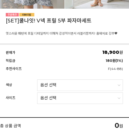
[SET]쿨나잇! V넥 프릴 5부 파자마세트
멋스러운 패턴에 프릴 디테일까지 더해져 감성적이면서 러블리함까지! 홈웨어로 강추♥
18,900
원
판매가
적립금
180원(1%)
추천사이즈
F(44-88)
색상
사이즈
0
총 상품 금액
원