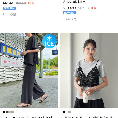
랩 치마바지세트
14,540
8%
15,800
32,020
8%
34,800
F(44-66반)
F(44-66반)