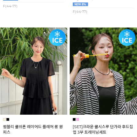
F(44-77)
F(44-77)
썸블리 쿨쉬폰 레이어드 플레어 롱 원
[SET]크라운 쿨시스루 단가라 후드집
피스
업 3부 트레이닝세트