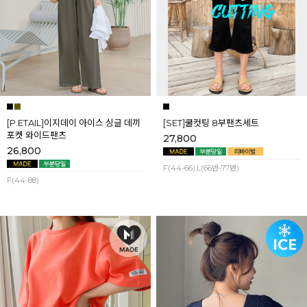
[P.ETAIL]이지데이 아이스 싱글 데끼
[SET]쿨컷팅 8부팬츠세트
포켓 와이드팬츠
27,800
26,800
F(44-66),L(66반-77반)
F(44-88)