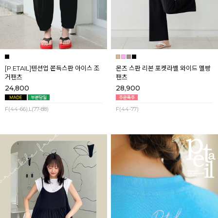
[P.ETAIL]텐션업 쫀득스판 아이스 조
몬즈 스판 리본 포켓라벨 와이드 멜빵
거팬츠
팬츠
24,800
28,900
F(44-66),L(77-88)
F(44-77)