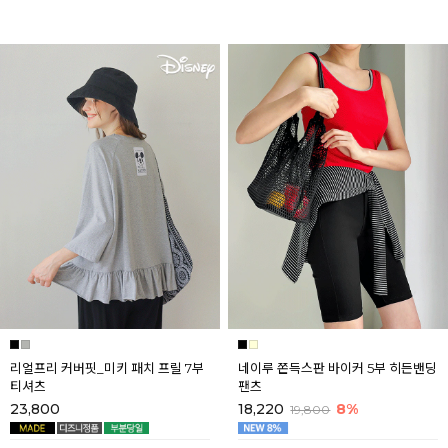
리얼프리 커버핏_미키 패치 프릴 7부
네이루 쫀득스판 바이커 5부 히든밴딩
티셔츠
팬츠
23,800
18,220
8%
19,800