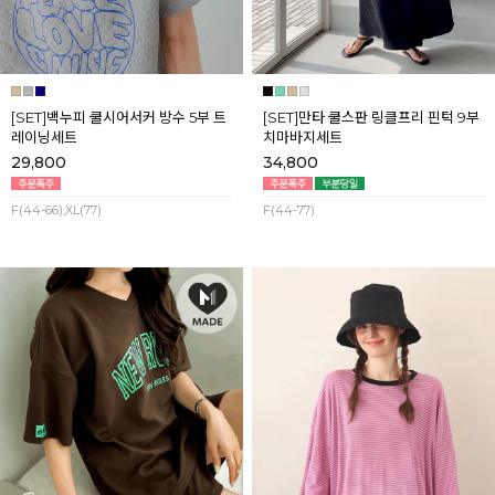
[SET]백누피 쿨시어서커 방수 5부 트
[SET]만타 쿨스판 링클프리 핀턱 9부
레이닝세트
치마바지세트
29,800
34,800
F(44-66),XL(77)
F(44-77)