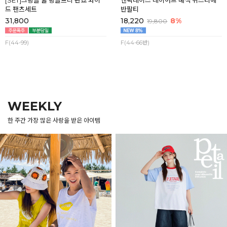
[SET]크링클 쿨 링클프리 판쵸 와이
앤틱레이스 레이어드 배색 뷔스티에
드 팬츠세트
반팔티
31,800
18,220
8%
19,800
F(44-99)
F(44-66반)
WEEKLY
한 주간 가장 많은 사랑을 받은 아이템