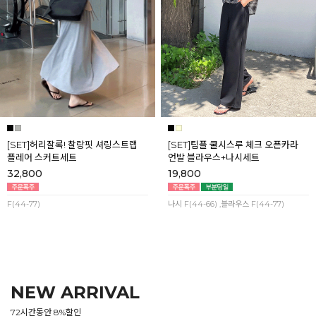
[SET]허리잘록! 찰랑핏 셔링스트랩
[SET]팀플 쿨시스루 체크 오픈카라
플레어 스커트세트
언발 블라우스+나시세트
32,800
19,800
F(44-77)
나시 F(44-66) ,블라우스 F(44-77)
NEW ARRIVAL
72시간동안 8%할인