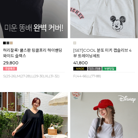
허리잘록! 쿨스판 링클프리 하이밴딩
[SET]COOL 분또 미키 캡슬리브 4
와이드 슬랙스
부 트레이닝세트
29,800
41,800
S(25-26),M(27-28),L(29-30),XL(31-32)
F(44-66),L(77-88)