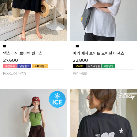
엑스 라인 브이넥 원피스
미키 패치 포인트 오버핏 티셔츠
27,600
22,800
F(XXL)(44-77)
F(44-88)