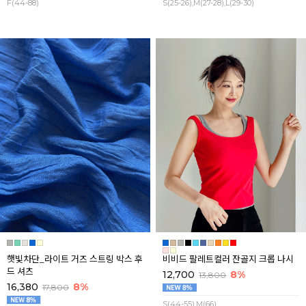
F(44-88)
S(25-26),M(27-28),L(29-30)
햇빛차단_라이트 거즈 스트링 박스 후
비비드 팔레트컬러 잔골지 크롭 나시
드 셔츠
12,700
8%
13,800
16,380
8%
17,800
S(44-55),M(66)