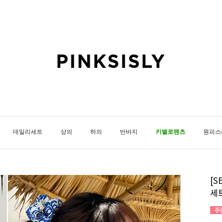
데일리세트
상의
하의
반바지
키별로팬츠
원피스
[
세