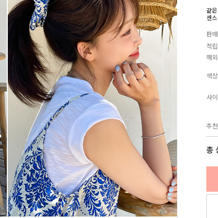
같은
센스
판매
적립
해외
색상
사이
추천
총 