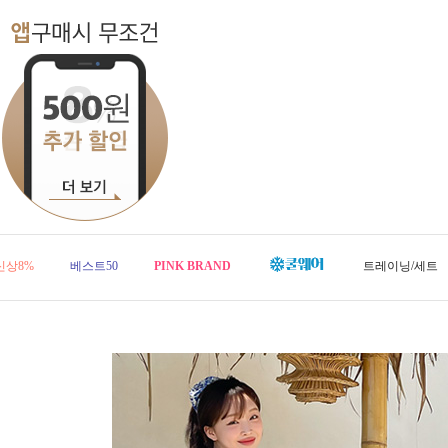
신상8%
베스트50
PINK BRAND
트레이닝/세트