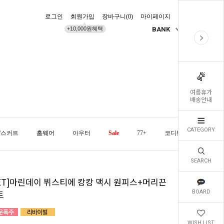
로그인
회원가입
장바구니(
0
)
마이페이지
배송조회
+10,000원혜택
BANK
KR
여름휴가
배송안내
CATEGORY
/스커트
홈웨어
아우터
Sale
77+
코디템
오늘발
SEARCH
SET]마린데이 뷔스티에 캉캉 맥시 원피스+머리끈
트
BOARD
WISH LIST