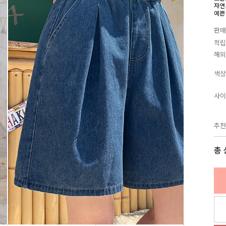
자연
예쁜
판매
적립
해외
색상
사이
추천
총 