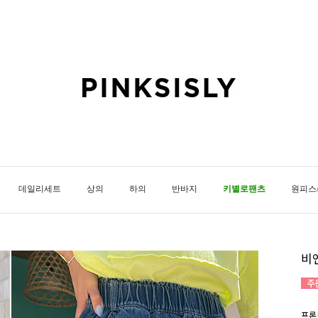
데일리세트
상의
하의
반바지
키별로팬츠
원피스
비엔
프론