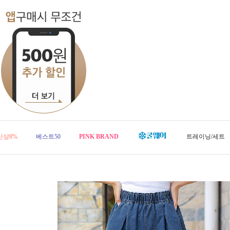
신상8%
베스트50
PINK BRAND
트레이닝/세트