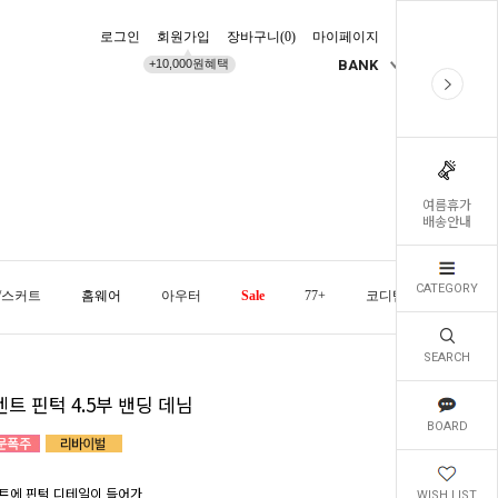
로그인
회원가입
장바구니(
0
)
마이페이지
배송조회
+10,000원혜택
BANK
KR
여름휴가
배송안내
CATEGORY
/스커트
홈웨어
아우터
Sale
77+
코디템
오늘발
SEARCH
트 핀턱 4.5부 밴딩 데님
BOARD
트에 핀턱 디테일이 들어가
WISH LIST