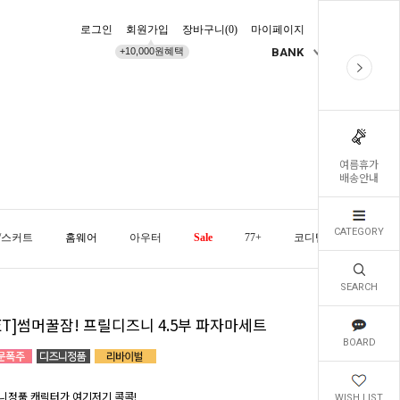
로그인
회원가입
장바구니(
0
)
마이페이지
배송조회
+10,000원혜택
BANK
KR
여름휴가
배송안내
CATEGORY
/스커트
홈웨어
아우터
Sale
77+
코디템
오늘발
SEARCH
ET]썸머꿀잠! 프릴디즈니 4.5부 파자마세트
BOARD
니정품 캐릭터가 여기저기 콕콕!
WISH LIST