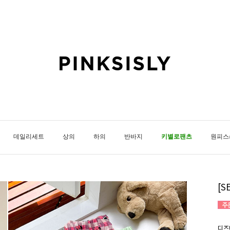
데일리세트
상의
하의
반바지
키별로팬츠
원피스
[S
디즈