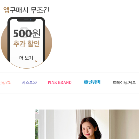
신상8%
베스트50
PINK BRAND
트레이닝/세트