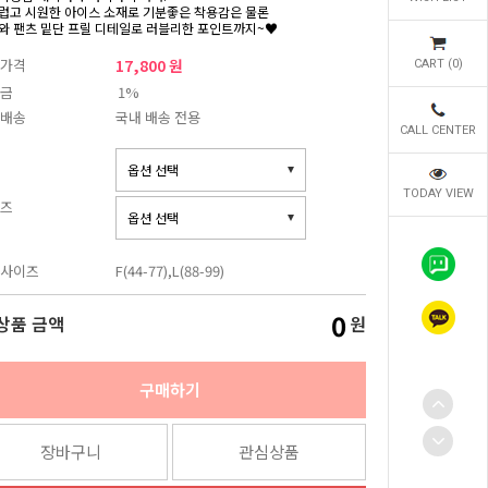
럽고 시원한 아이스 소재로 기분좋은 착용감은 물론
와 팬츠 밑단 프릴 디테일로 러블리한 포인트까지~♥
가격
17,800 원
CART (
0
)
금
1%
배송
국내 배송 전용
CALL CENTER
TODAY VIEW
즈
사이즈
F(44-77),L(88-99)
0
상품 금액
원
구매하기
장바구니
관심상품