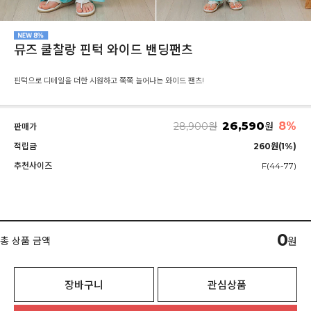
뮤즈 쿨찰랑 핀턱 와이드 밴딩팬츠
핀턱으로 디테일을 더한 시원하고 쭉쭉 늘어나는 와이드 팬츠!
26,590
8%
28,900
원
원
판매가
적립금
260원(1%)
추천사이즈
F(44-77)
0
총 상품 금액
원
장바구니
관심상품