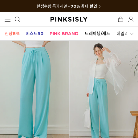
한정수량 특가세일
~70% 최대 할인
신상8%
베스트50
PINK BRAND
트레이닝/세트
데일리세트