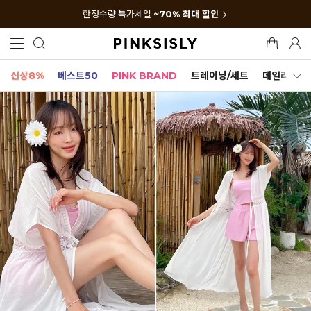
한정수량 특가세일
~70% 최대 할인
신상8%
베스트50
PINK BRAND
트레이닝/세트
데일리세트