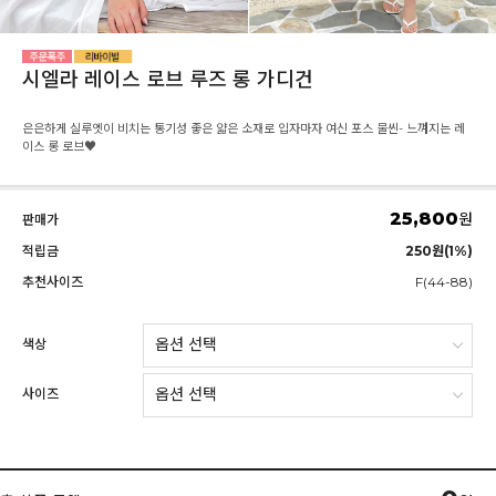
시엘라 레이스 로브 루즈 롱 가디건
은은하게 실루엣이 비치는 통기성 좋은 얇은 소재로 입자마자 여신 포스 물씬- 느껴지는 레
이스 롱 로브♥
25,800
원
판매가
적립금
250원(1%)
추천사이즈
F(44-88)
색상
사이즈