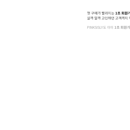
첫 구매가 빨라지는
1초 회원
살까 말까 고민하던 고객까지
PINKSISLY도 이미
1초 회원