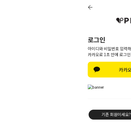
로그인
아이디와 비밀번호 입력하
카카오로 1초 만에 로그인
카카오
신상8%
베스트50
PINK BRAND
트레이닝/세트
기존 회원이세요?