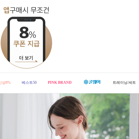
신상8%
베스트50
PINK BRAND
트레이닝/세트