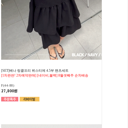
[SET]베나 링클프리 뷔스티에 4.5부 팬츠세트
[1차완판! 2차예약판매] [네이비,블랙] 8월셋째주 순차배송
F(44-88)
27,800원