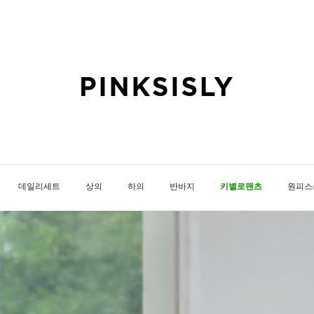
데일리세트
상의
하의
반바지
키별로팬츠
원피스