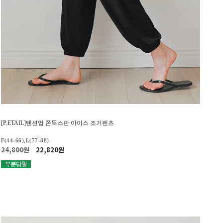
[P.ETAIL]텐션업 쫀득스판 아이스 조거팬츠
F(44-66),L(77-88)
24,800원
22,820원