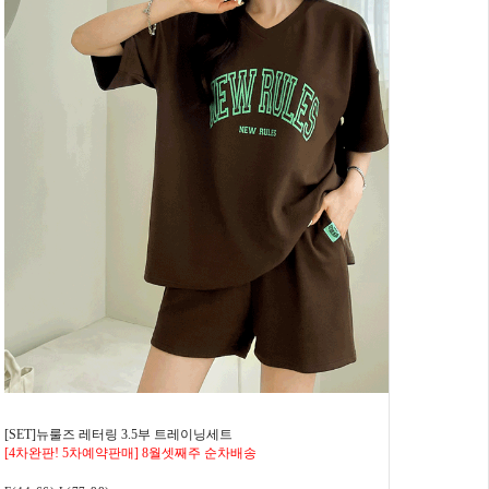
[SET]뉴룰즈 레터링 3.5부 트레이닝세트
[4차완판! 5차예약판매] 8월셋째주 순차배송