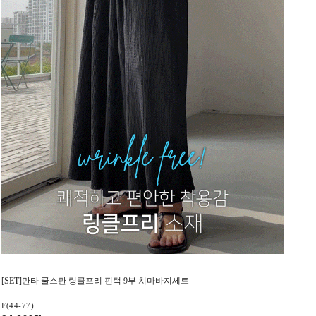
[SET]만타 쿨스판 링클프리 핀턱 9부 치마바지세트
F(44-77)