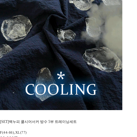
[SET]백누피 쿨시어서커 방수 5부 트레이닝세트
F(44-66),XL(77)