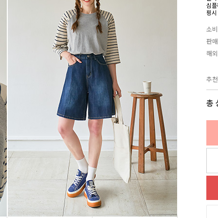
심플
핑시
소비
판매
해외
추천
총 