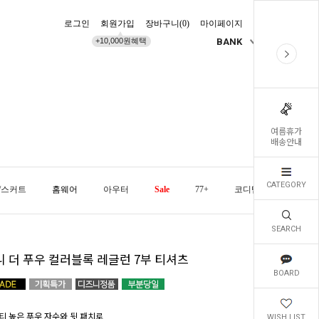
로그인
회원가입
장바구니(
0
)
마이페이지
배송조회
+10,000원혜택
BANK
KR
여름휴가
배송안내
CATEGORY
/스커트
홈웨어
아우터
Sale
77+
코디템
오늘발
SEARCH
니 더 푸우 컬러블록 레글런 7부 티셔츠
BOARD
티 높은 푸우 자수와 뒷 패치로
WISH LIST