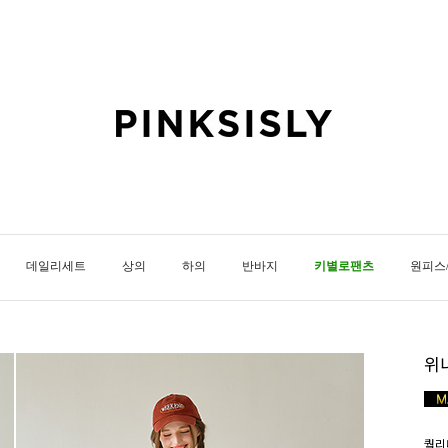
데일리세트
상의
하의
반바지
키별로팬츠
원피스
위
퀄리