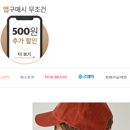
신상8%
베스트50
PINK BRAND
트레이닝/세트