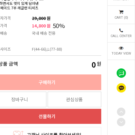
하면서도 엣지 있게 담아낸
 메이드 7부 레글런 티셔츠
자가격
29,800
원
CART (
0
)
50
%
가격
14,800 원
배송
국내 배송 전용
CALL CENTER
사이즈
F(44-66),L(77-88)
TODAY VIEW
0
상품 금액
원
구매하기
장바구니
관심상품
선물하기