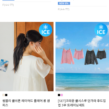
F(44-77)
F(44-77)
썸블리 쿨쉬폰 레이어드 플레어 롱 원
[SET]크라운 쿨시스루 단가라 후드집
피스
업 3부 트레이닝세트