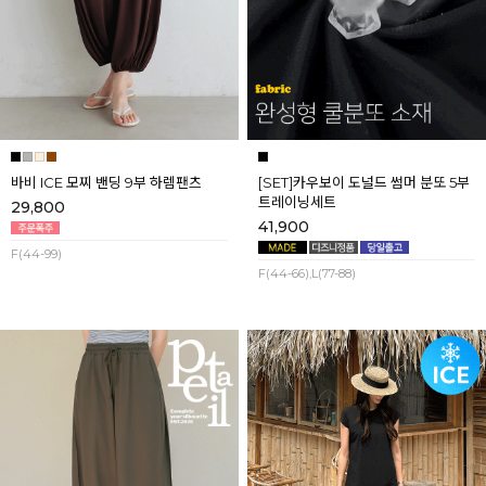
바비 ICE 모찌 밴딩 9부 하렘팬츠
[SET]카우보이 도널드 썸머 분또 5부
트레이닝세트
29,800
41,900
F(44-99)
F(44-66),L(77-88)