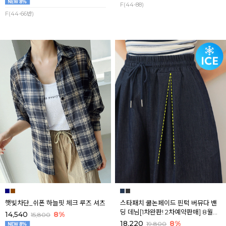
F(44-88)
F(44-66반)
햇빛차단_쉬폰 하늘핏 체크 루즈 셔츠
스타패치 쿨논페이드 핀턱 버뮤다 밴
딩 데님[1차완판! 2차예약판매] 8월셋
14,540
8%
15,800
째주 순차배송
18,220
8%
19,800