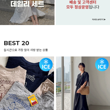
BEST 20
실시간으로 가장 많이 사랑 받는 상품