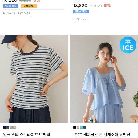
18,220
8%
19,800
13,620
8%
14,800
F(44-66),L(77-88)
F(44-77)
잉크 멀티 스트라이프 반팔티
[SET]센디쿨 린넨 날개소매 뒷밴딩