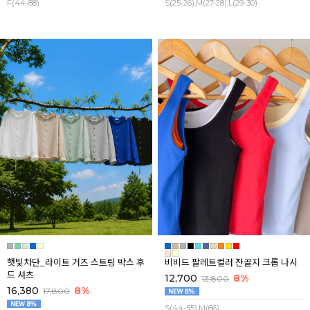
F(44-88)
S(25-26),M(27-28),L(29-30)
햇빛차단_라이트 거즈 스트링 박스 후
비비드 팔레트컬러 잔골지 크롭 나시
드 셔츠
12,700
8%
13,800
16,380
8%
17,800
S(44-55),M(66)