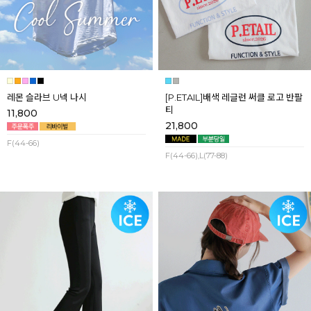
레몬 슬라브 U넥 나시
[P.ETAIL]배색 레글런 써클 로고 반팔
티
11,800
21,800
F(44-66)
F(44-66),L(77-88)