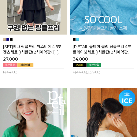
[SET]베나 링클프리 뷔스티에 4.5부
[P.ETAIL]올데이 쿨링 링클프리 4부
팬츠세트 [1차완판! 2차예약판매] [네
트레이닝세트 [1차완판! 2차예약판매]
이비,블랙] 8월셋째주 순차배송
[블랙L] 8월셋째주 순차배송
27,800
34,800
F(44-88)
F(44-66),L(77-88)