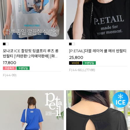
모나코 ICE 찰랑핏 링클프리 루즈 롱
[P.ETAIL]더블 레이어 쿨 메쉬 반팔티
반팔티 [1차완판! 2차예약판매] [화이
25,800
트] 8월둘째주 순차배송
17,800
F(44-66),L(77-88)
F(44-99)