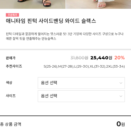
애니타임 핀턱 사이드밴딩 와이드 슬랙스
핀턱 디테일과 깔끔하게 떨어지는 멋스러운 핏! 3단 기장에 다양한 사이즈 구성으로 누구나
예쁜 찰떡 핏을 연출해주는 만능슬랙스
25,440
20%
31,800
원
원
판매가
추천사이즈
S(25-26),M(27-28),L(29-30),XL(31-32),2XL(33-34)
색상
사이즈
0
총 상품 금액
원