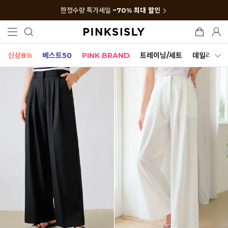
한정수량 특가세일
~70% 최대 할인
신상8%
베스트50
PINK BRAND
트레이닝/세트
데일리세트