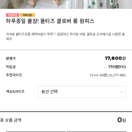
하루종일 쿨잠! 몰티즈 클로버 롱 원피스
귀여운 몰티즈정품 캐릭터들이 콕콕♡ 꿉꿉하고 무더운 여름, 꿀잠을 선사해드릴 시원한 홈
웨어
17,800
원
판매가
적립금
170원(1%)
추천사이즈
F(44-66반),XL(77-88)
색상&사이즈
0
총 상품 금액
원