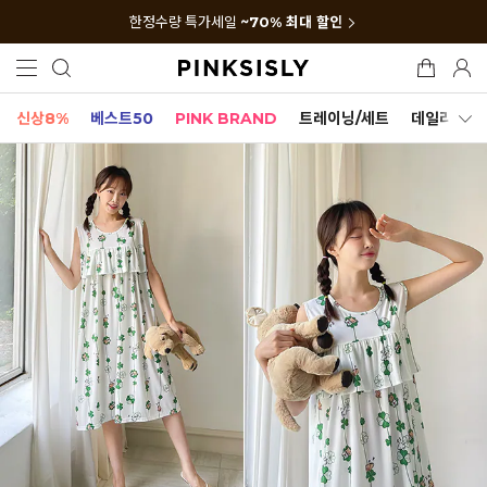
한정수량 특가세일
~70% 최대 할인
신상8%
베스트50
PINK BRAND
트레이닝/세트
데일리세트