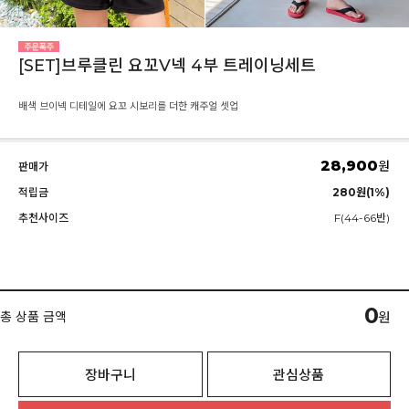
[SET]브루클린 요꼬V넥 4부 트레이닝세트
배색 브이넥 디테일에 요꼬 시보리를 더한 캐주얼 셋업
28,900
원
판매가
적립금
280원(1%)
추천사이즈
F(44-66반)
0
총 상품 금액
원
장바구니
관심상품