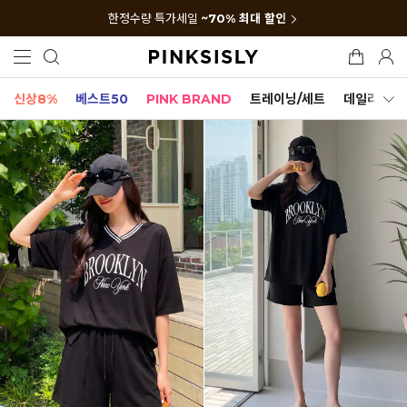
한정수량 특가세일
~70% 최대 할인
신상8%
베스트50
PINK BRAND
트레이닝/세트
데일리세트