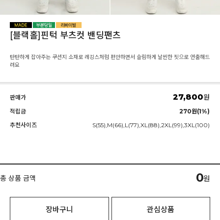
[블랙홀]핀턱 부츠컷 밴딩팬츠
탄탄하게 잡아주는 쿠션지 소재로 레깅스처럼 편안하면서 슬림하게 날씬한 핏으로 연출해드
려요
27,800
원
판매가
적립금
270원(1%)
추천사이즈
S(55),M(66),L(77),XL(88),2XL(99),3XL(100)
0
총 상품 금액
원
장바구니
관심상품