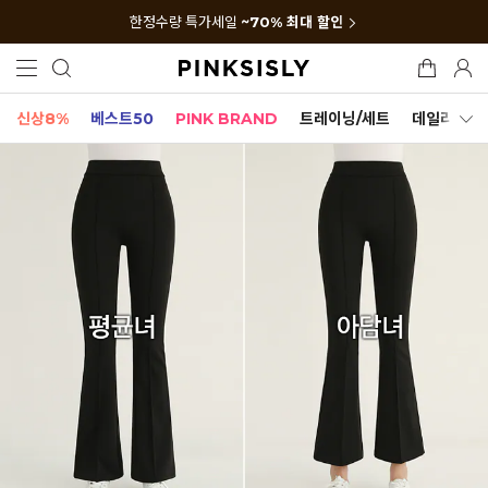
한정수량 특가세일
~70% 최대 할인
신상8%
베스트50
PINK BRAND
트레이닝/세트
데일리세트