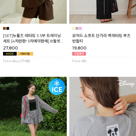
[SET]뉴룰즈 레터링 3.5부 트레이닝
모어드 소프트 단가라 백레터링 루즈
세트 [4차완판! 5차예약판매] 8월셋
반팔티
째주 순차배송
27,800
19,800
F(44-66),L(77-88)
F(44-99)