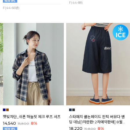
F(44-88)
F(44-66반)
햇빛차단_쉬폰 하늘핏 체크 루즈 셔츠
스타패치 쿨논페이드 핀턱 버뮤다 밴
딩 데님[1차완판! 2차예약판매] 8월셋
14,540
8%
15,800
째주 순차배송
18,220
8%
19,800