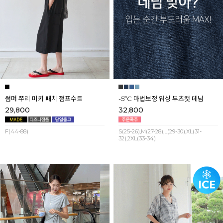
썸머 쭈리 미키 패치 점프수트
-5ºC 마법보정 워싱 부츠컷 데님
29,800
32,800
F(44-88)
S(25-26),M(27-28),L(29-30),XL(31-
32),2XL(33-34)