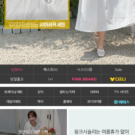
신상8%
베스트50
~9,900원
Sale
당일출고
1+1
PINK BRAND
트레이닝/세트
상의
원피스/치마
아우터
77+ 사이즈
데일리세트
하의
홈웨어
코디아이템