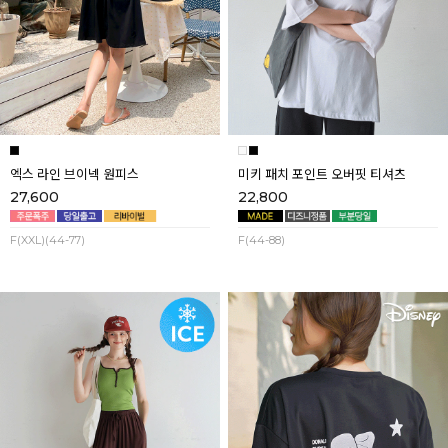
엑스 라인 브이넥 원피스
미키 패치 포인트 오버핏 티셔츠
27,600
22,800
F(XXL)(44-77)
F(44-88)