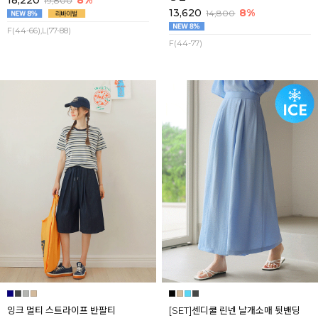
18,220
8%
19,800
13,620
8%
14,800
F(44-66),L(77-88)
F(44-77)
잉크 멀티 스트라이프 반팔티
[SET]센디쿨 린넨 날개소매 뒷밴딩