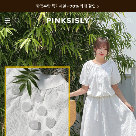
한정수량 특가세일
~70% 최대 할인