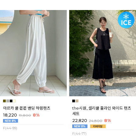
아르카 쿨 쫀쫀 밴딩 하렘팬츠
the시원_셀리쿨 훌라인 와이드 팬츠
세트
18,220
8%
19,800
22,820
8%
24,800
F(44-99)
F(44-77)