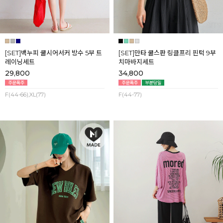
[SET]백누피 쿨시어서커 방수 5부 트
[SET]만타 쿨스판 링클프리 핀턱 9부
레이닝세트
치마바지세트
29,800
34,800
F(44-66),XL(77)
F(44-77)