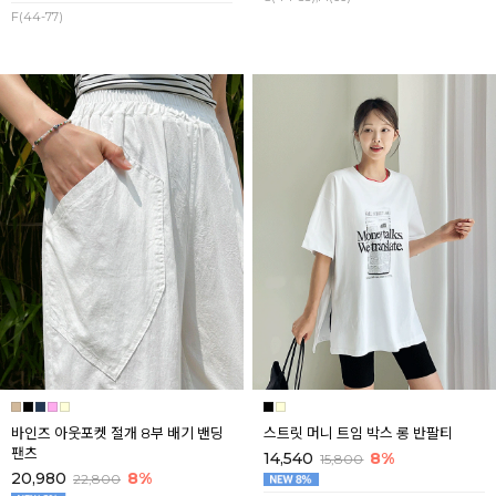
F(44-77)
바인즈 아웃포켓 절개 8부 배기 밴딩
스트릿 머니 트임 박스 롱 반팔티
팬츠
14,540
8%
15,800
20,980
8%
22,800