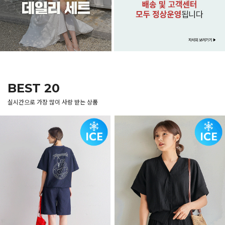
BEST 20
실시간으로 가장 많이 사랑 받는 상품