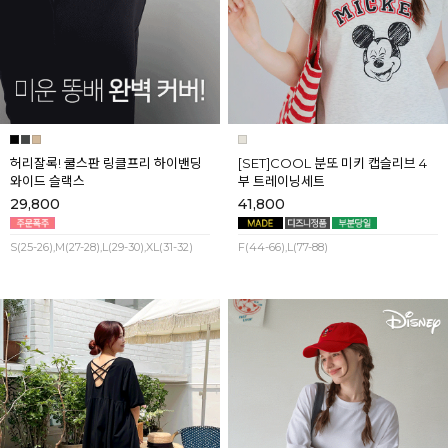
허리잘록! 쿨스판 링클프리 하이밴딩
[SET]COOL 분또 미키 캡슬리브 4
와이드 슬랙스
부 트레이닝세트
29,800
41,800
S(25-26),M(27-28),L(29-30),XL(31-32)
F(44-66),L(77-88)