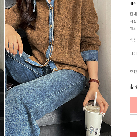
캐주
판매
적립
해외
색상
사이
추천
총 