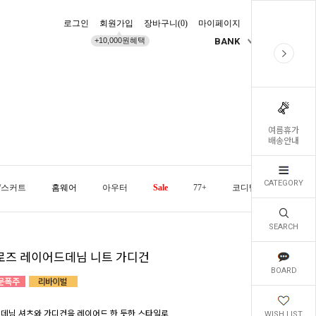
로그인
회원가입
장바구니(
0
)
마이페이지
배송조회
+10,000원혜택
BANK
KR
여름휴가
배송안내
CATEGORY
/스커트
홈웨어
아우터
Sale
77+
코디템
오늘발
SEARCH
로즈 레이어드데님 니트 가디건
BOARD
 데님 셔츠와 가디건을 레이어드 한 듯한 스타일로
WISH LIST