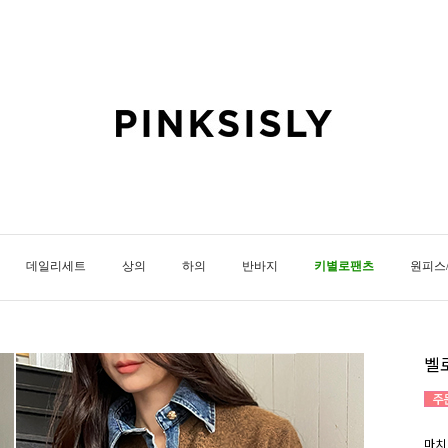
데일리세트
상의
하의
반바지
키별로팬츠
원피스
벨
마치