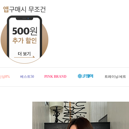
신상8%
베스트50
PINK BRAND
트레이닝/세트