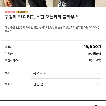
구김제로! 여리핏 스판 오픈카라 블라우스
하루 종일 편안함과 세련된 핏을 동시에! 활동성은 물론 착용감까지 완벽한 스판 GOOD 블
라우스
19,800
원
판매가
적립금
190원(1%)
추천사이즈
F(44-77)
색상
사이즈