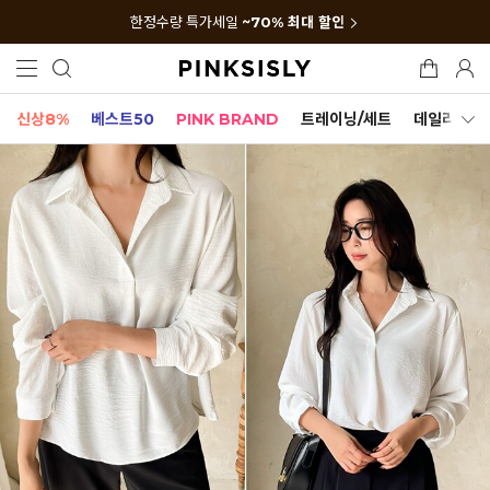
한정수량 특가세일
~70% 최대 할인
신상8%
베스트50
PINK BRAND
트레이닝/세트
데일리세트