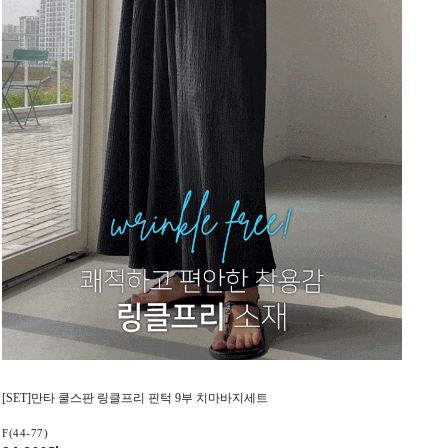
[SET]만타 쿨스판 링클프리 핀턱 9부 치마바지세트
F(44-77)