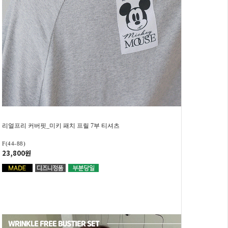
리얼프리 커버핏_미키 패치 프릴 7부 티셔츠
F(44-88)
23,800원