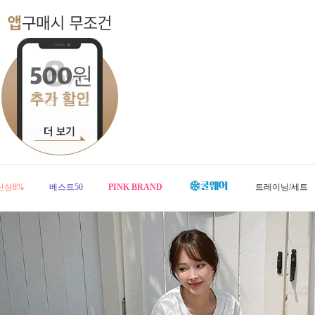
신상8%
베스트50
PINK BRAND
트레이닝/세트