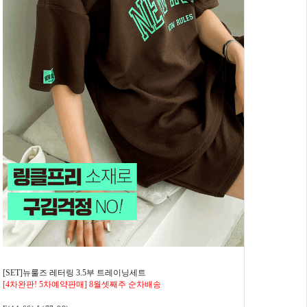
[SET]뉴룰즈 레터링 3.5부 트레이닝세트
[4차완판! 5차예약판매] 8월셋째주 순차배송