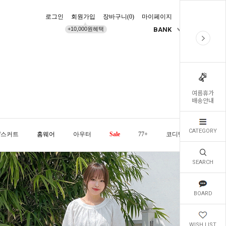
로그인
회원가입
장바구니(
0
)
마이페이지
배송조회
+10,000원혜택
BANK
KR
여름휴가
배송안내
CATEGORY
/스커트
홈웨어
아우터
Sale
77+
코디템
오늘발
SEARCH
BOARD
WISH LIST