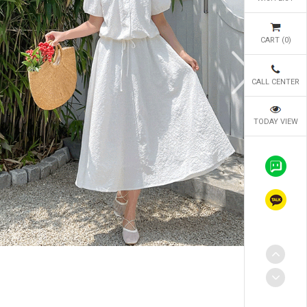
CART (
0
)
CALL CENTER
TODAY VIEW