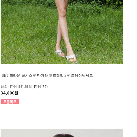
[SET]크라운 쿨시스루 단가라 후드집업 3부 트레이닝세트
상의_F(44-88),하의_F(44-77)
34,800원