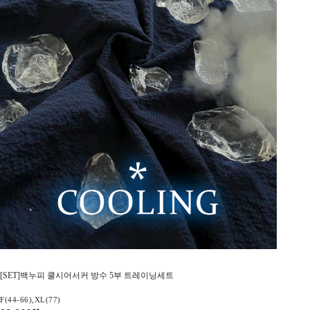
[SET]백누피 쿨시어서커 방수 5부 트레이닝세트
F(44-66),XL(77)