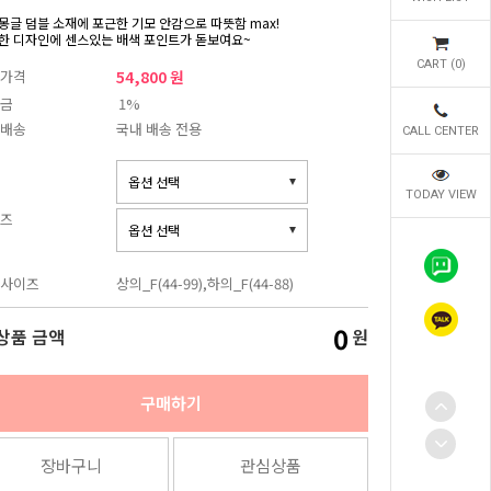
몽글 덤블 소재에 포근한 기모 안감으로 따뜻함 max!
한 디자인에 센스있는 배색 포인트가 돋보여요~
CART (
0
)
가격
54,800 원
금
1%
배송
국내 배송 전용
CALL CENTER
TODAY VIEW
즈
사이즈
상의_F(44-99),하의_F(44-88)
0
상품 금액
원
구매하기
장바구니
관심상품