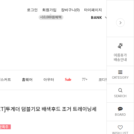
로그인
회원가입
장바구니(
0
)
마이페이지
배송조회
+10,000원혜택
BANK
KR
여름휴가
배송안내
CATEGORY
/스커트
홈웨어
아우터
Sale
77+
코디템
오늘발
SEARCH
SET]투게더 덤블기모 배색후드 조거 트레이닝세
BOARD
WISH LIST