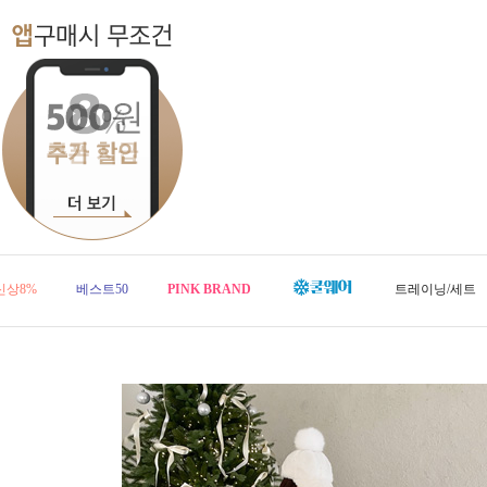
신상8%
베스트50
PINK BRAND
트레이닝/세트