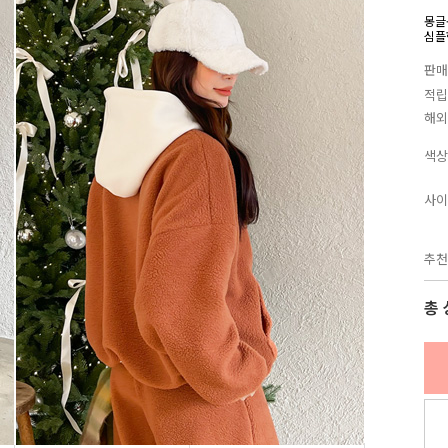
몽글
심플
판매
적립
해외
색상
사이
추천
총 