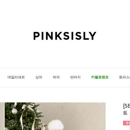
데일리세트
상의
하의
반바지
키별로팬츠
원피스
[
트