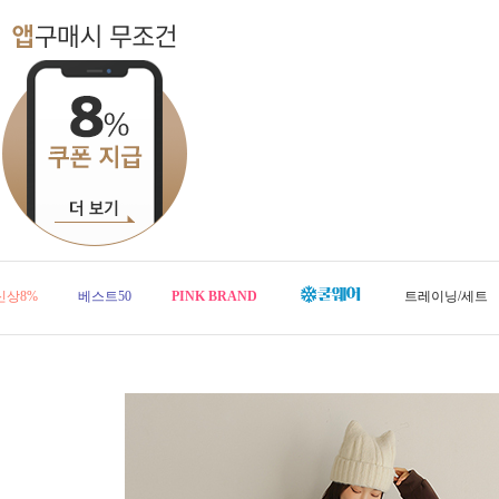
신상8%
베스트50
PINK BRAND
트레이닝/세트