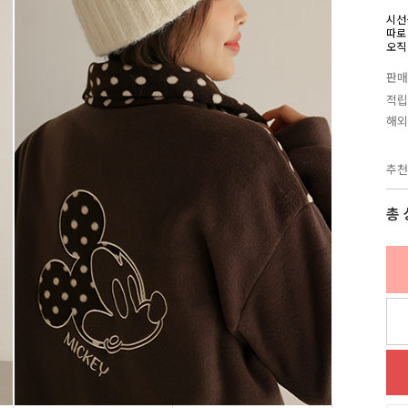
시선
따로
오직
판매
적립
해외
추천
총 