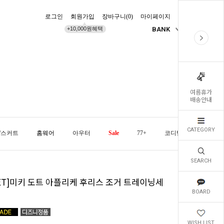
로그인
회원가입
장바구니(
0
)
마이페이지
배송조회
+10,000원혜택
BANK
KR
여름휴가
배송안내
CATEGORY
/스커트
홈웨어
아우터
Sale
77+
코디템
오늘발
SEARCH
SET]미키 도트 아플리케 후리스 조거 트레이닝세
BOARD
WISH LIST