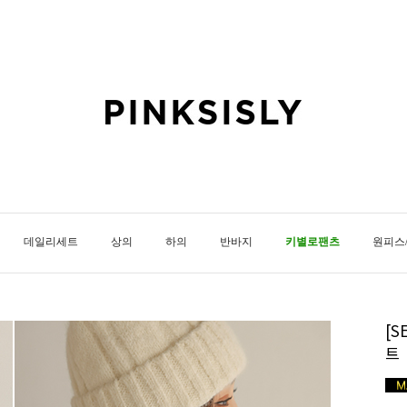
데일리세트
상의
하의
반바지
키별로팬츠
원피스
[
트