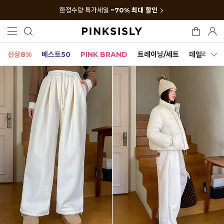
한정수량 특가세일
~70% 최대 할인
신상8%
베스트50
PINK BRAND
트레이닝/세트
데일리세트