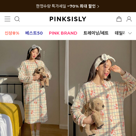
한정수량 특가세일
~70% 최대 할인
신상8%
베스트50
PINK BRAND
트레이닝/세트
데일리세트