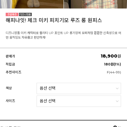
해피나잇! 체크 미키 피치기모 루즈 롱 원피스
디즈니정품 미키 캐릭터로 퀄리티 UP 포인트 UP 롱기장에 모찌처럼 쫀쫀한 신축성으로 어
떤 움직임도 자유롭고 편안하게!
18,900
원
판매가
적립금
180원(1%)
추천사이즈
F(44-99)
색상
사이즈