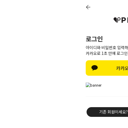
로그인
아이디와 비밀번호 입력하
카카오로 1초 만에 로그인
카카오
신상8%
베스트50
PINK BRAND
트레이닝/세트
기존 회원이세요?