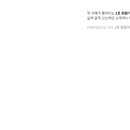
첫 구매가 빨라지는
1초 회원
살까 말까 고민하던 고객까지
PINKSISLY도 이미
1초 회원