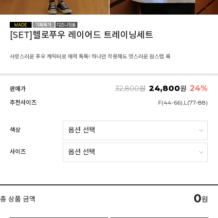
[SET]헬로푸우 레이어드 트레이닝세트
사랑스러운 푸우 캐릭터로 매력 톡톡! 하나만 착용해도 멋스러운 원스텝 룩
24,800
24
%
32,800
원
원
판매가
추천사이즈
F(44-66),L(77-88)
색상
사이즈
0
총 상품 금액
원