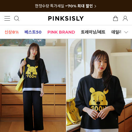
한정수량 특가세일
~70% 최대 할인
신상8%
베스트50
PINK BRAND
트레이닝/세트
데일리세트