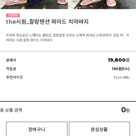
the시원_찰랑텐션 와이드 치마바지
피부에 닿는순간 느껴지는 쿨링감, 찰랑찰랑 흐르는 소재에 뛰어난 신축성까지! 군살 쏙~ 가
려주는 시원 찰랑 와이드 치마바지
19,800
원
판매가
적립금
190원(1%)
추천사이즈
F(44-88)
0
총 상품 금액
원
장바구니
관심상품