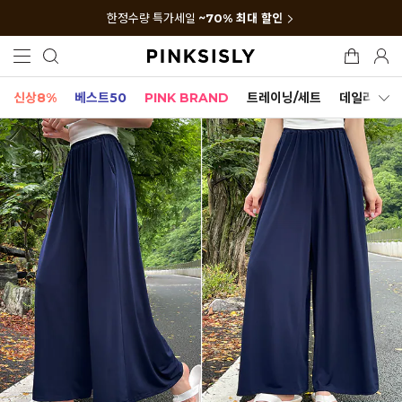
한정수량 특가세일
~70% 최대 할인
신상8%
베스트50
PINK BRAND
트레이닝/세트
데일리세트