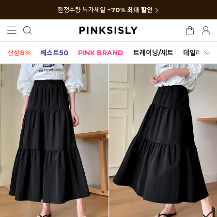
한정수량 특가세일
~70% 최대 할인
신상8%
베스트50
PINK BRAND
트레이닝/세트
데일리세트