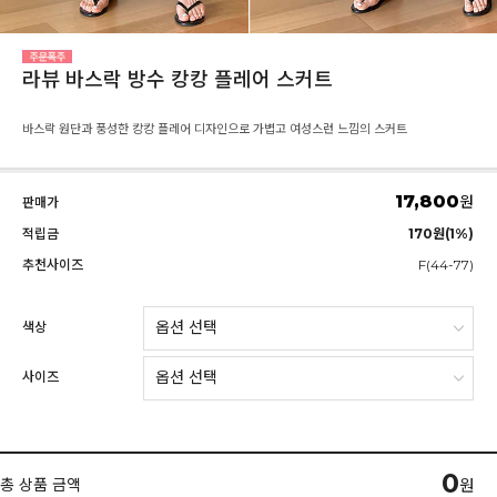
라뷰 바스락 방수 캉캉 플레어 스커트
바스락 원단과 풍성한 캉캉 플레어 디자인으로 가볍고 여성스런 느낌의 스커트
17,800
원
판매가
적립금
170원(1%)
추천사이즈
F(44-77)
색상
사이즈
0
총 상품 금액
원