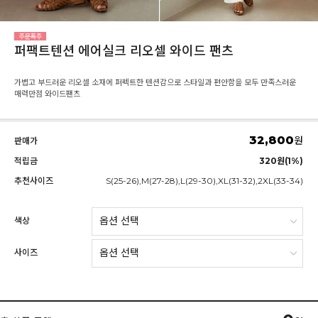
퍼팩트텐션 에어실크 리오셀 와이드 팬츠
가볍고 부드러운 리오셀 소재에 퍼펙트한 텐션감으로 스타일과 편안함을 모두 만족스러운
매력만점 와이드팬츠
32,800
원
판매가
적립금
320원(1%)
추천사이즈
S(25-26),M(27-28),L(29-30),XL(31-32),2XL(33-34)
색상
사이즈