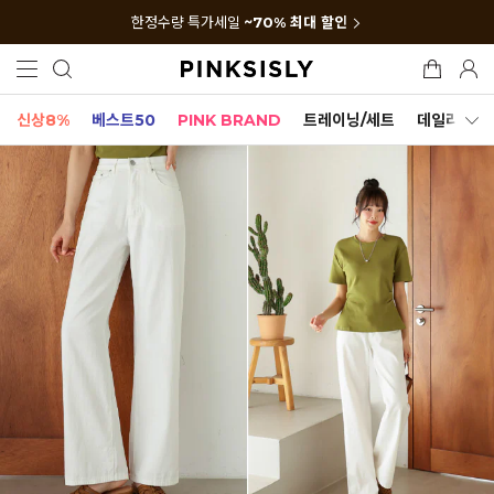
한정수량 특가세일
~70% 최대 할인
신상8%
베스트50
PINK BRAND
트레이닝/세트
데일리세트