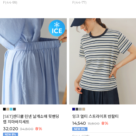
F(44-99)
F(44-77)
[SET]센디쿨 린넨 날개소매 뒷밴딩
잉크 멀티 스트라이프 반팔티
랩 치마바지세트
14,540
8%
15,800
32,020
8%
34,800