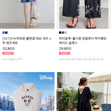
[SET]스누피타운 쿨텐셀 데님 셔츠 4
허리잘록! 쿨스판 링클프리 하이밴딩
부 팬츠세트
와이드 슬랙스
32,800
29,800
F(44-66),XL(77)
S(25-26),M(27-28),L(29-30),XL(31-32)