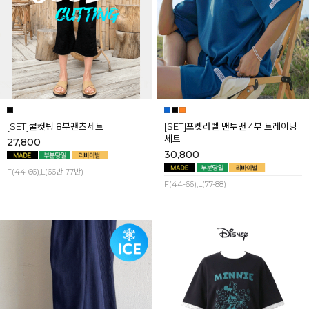
[SET]쿨컷팅 8부팬츠세트
[SET]포켓라벨 맨투맨 4부 트레이닝
세트
27,800
30,800
F(44-66),L(66반-77반)
F(44-66),L(77-88)