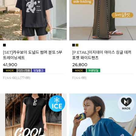
[SET]카우보이 도널드 썸머 분또 5부
[P.ETAIL]이지데이 아이스 싱글 데끼
트레이닝세트
포켓 와이드팬츠
41,900
26,800
F(44-66),L(77-88)
F(44-88)