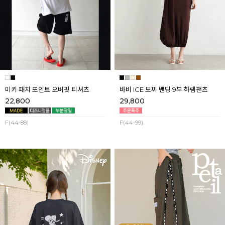
미키 패치 포인트 오버핏 티셔츠
바비 ICE 모찌 밴딩 9부 하렘팬츠
22,800
29,800
F(44-88)
F(44-99)