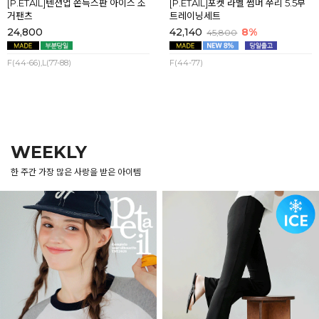
[P.ETAIL]텐션업 쫀득스판 아이스 조
[P.ETAIL]포켓 라벨 썸머 쭈리 5.5부
거팬츠
트레이닝세트
24,800
42,140
8%
45,800
F(44-66),L(77-88)
F(44-77)
WEEKLY
한 주간 가장 많은 사랑을 받은 아이템