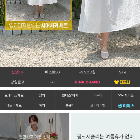
신상8%
베스트50
~9,900원
Sale
당일출고
1+1
PINK BRAND
트레이닝/세트
상의
원피스/치마
아우터
77+ 사이즈
데일리세트
하의
홈웨어
코디아이템