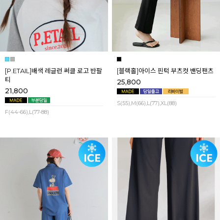
[P.ETAIL]배색 레글런 써클 로고 반팔
[블랙홀]아이스 핀턱 부츠컷 밴딩팬츠
티
25,800
21,800
S(55),M(66),L(77),XL(88)
F(44-66),L(77-88)