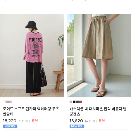
모어드 소프트 단가라 백레터링 루즈
바스락쿨 백 패치라벨 핀턱 버뮤다 밴
반팔티
딩팬츠
18,220
8%
13,620
8%
19,800
14,800