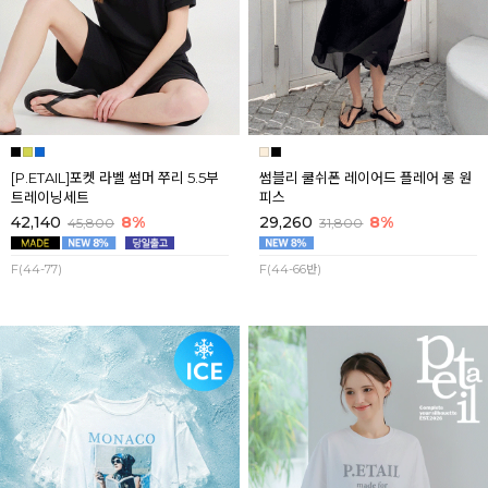
[P.ETAIL]포켓 라벨 썸머 쭈리 5.5부
썸블리 쿨쉬폰 레이어드 플레어 롱 원
트레이닝세트
피스
42,140
8%
29,260
8%
45,800
31,800
F(44-77)
F(44-66반)