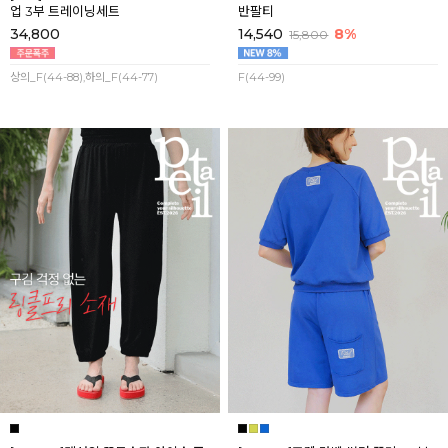
업 3부 트레이닝세트
반팔티
34,800
14,540
8%
15,800
상의_F(44-88),하의_F(44-77)
F(44-99)