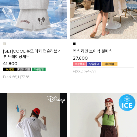
[SET]COOL 분또 미키 캡슬리브 4
엑스 라인 브이넥 원피스
부 트레이닝세트
27,600
41,800
F(XXL)(44-77)
F(44-66),L(77-88)