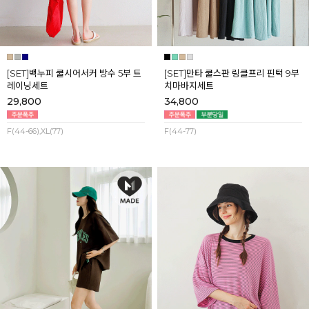
[SET]백누피 쿨시어서커 방수 5부 트
[SET]만타 쿨스판 링클프리 핀턱 9부
레이닝세트
치마바지세트
29,800
34,800
F(44-66),XL(77)
F(44-77)