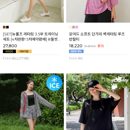
[SET]뉴룰즈 레터링 3.5부 트레이닝
모어드 소프트 단가라 백레터링 루즈
세트 [4차완판! 5차예약판매] 8월셋
반팔티
째주 순차배송
27,800
18,220
8%
19,800
F(44-66),L(77-88)
F(44-99)