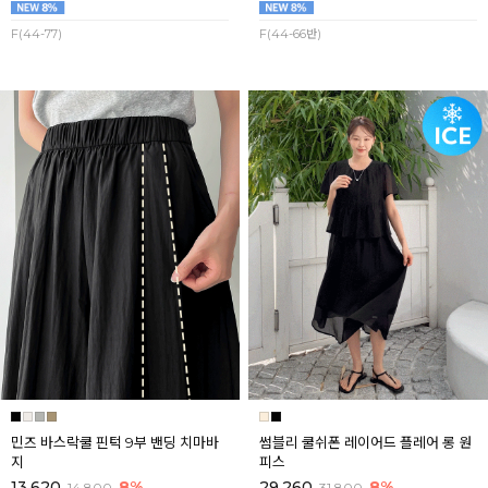
F(44-77)
F(44-66반)
민즈 바스락쿨 핀턱 9부 밴딩 치마바
썸블리 쿨쉬폰 레이어드 플레어 롱 원
지
피스
13,620
8%
29,260
8%
14,800
31,800