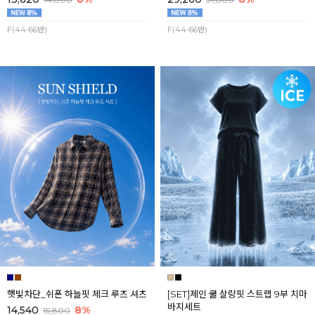
F(44-66반)
F(44-66반)
햇빛차단_쉬폰 하늘핏 체크 루즈 셔츠
[SET]제인 쿨 살랑핏 스트랩 9부 치마
바지세트
14,540
8%
15,800