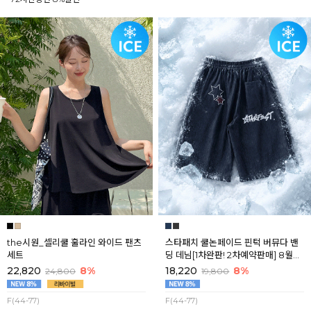
the시원_셀리쿨 훌라인 와이드 팬츠
스타패치 쿨논페이드 핀턱 버뮤다 밴
세트
딩 데님[1차완판! 2차예약판매] 8월셋
째주 순차배송
22,820
8%
18,220
8%
24,800
19,800
F(44-77)
F(44-77)