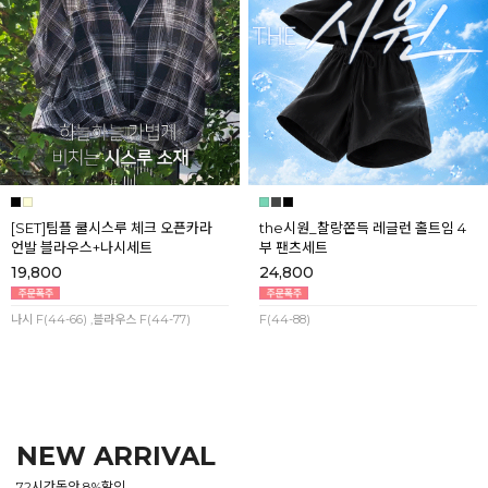
[SET]팀플 쿨시스루 체크 오픈카라
the시원_찰랑쫀득 레글런 홀트임 4
언발 블라우스+나시세트
부 팬츠세트
19,800
24,800
나시 F(44-66) ,블라우스 F(44-77)
F(44-88)
NEW ARRIVAL
72시간동안 8%할인