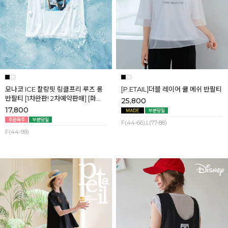
모나코 ICE 찰랑핏 링클프리 루즈 롱
[P.ETAIL]더블 레이어 쿨 메쉬 반팔티
반팔티 [1차완판! 2차예약판매] [화이
25,800
트] 8월첫째주 순차배송
17,800
F(44-66),L(77-88)
F(44-99)