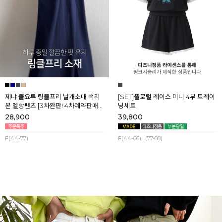
제냐 쿨요루 링클프리 날개소매 백리
[SET]플로럴 레이스 미니 4부 트레이
본 멜빵팬츠 [3차완판! 4차예약판매]
닝세트
[네이비] 8월셋째주 순차배송
28,900
39,800
F(44-77)
F(44-66),L(77-88)