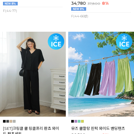
34,780
8%
37,800
F(44-77)
F(44-66반)
[SET]크링클 쿨 링클프리 판쵸 와이
뮤즈 쿨찰랑 핀턱 와이드 밴딩팬츠
드 팬츠세트