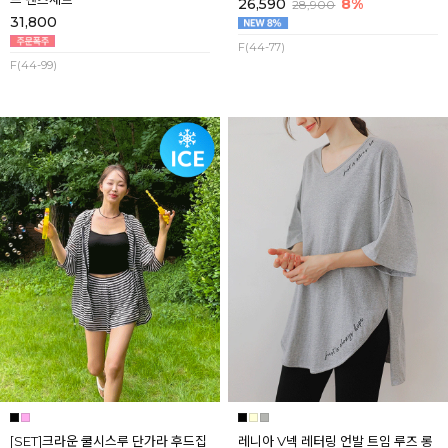
26,590
8%
28,900
31,800
F(44-77)
F(44-99)
[SET]크라운 쿨시스루 단가라 후드집
레니아 V넥 레터링 언발 트임 루즈 롱