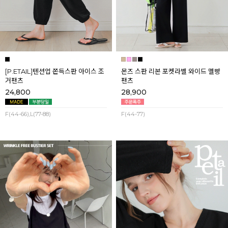
[P.ETAIL]텐션업 쫀득스판 아이스 조
몬즈 스판 리본 포켓라벨 와이드 멜빵
거팬츠
팬츠
24,800
28,900
F(44-66),L(77-88)
F(44-77)