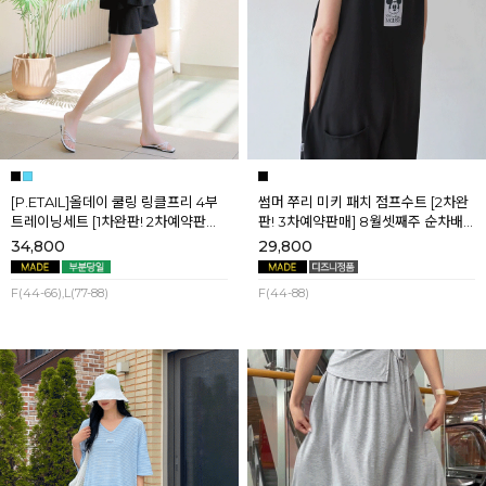
[P.ETAIL]올데이 쿨링 링클프리 4부
썸머 쭈리 미키 패치 점프수트 [2차완
트레이닝세트 [1차완판! 2차예약판매]
판! 3차예약판매] 8월셋째주 순차배
[블랙L] 8월셋째주 순차배송
송
34,800
29,800
F(44-66),L(77-88)
F(44-88)