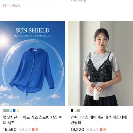
F(44-66반)
F(44-66반)
햇빛차단_라이트 거즈 스트링 박스 후
앤틱레이스 레이어드 배색 뷔스티에
드 셔츠
반팔티
16,380
8%
18,220
8%
17,800
19,800