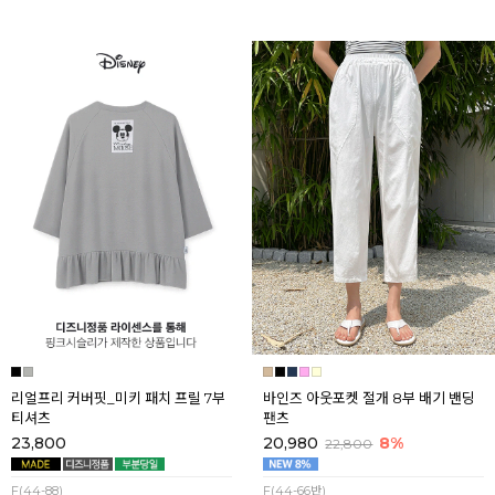
리얼프리 커버핏_미키 패치 프릴 7부
바인즈 아웃포켓 절개 8부 배기 밴딩
티셔츠
팬츠
23,800
20,980
8%
22,800
F(44-88)
F(44-66반)