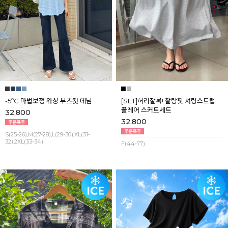
-5ºC 마법보정 워싱 부츠컷 데님
[SET]허리잘록! 찰랑핏 셔링스트랩
플레어 스커트세트
32,800
32,800
S(25-26),M(27-28),L(29-30),XL(31-
32),2XL(33-34)
F(44-77)