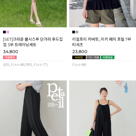
[SET]크라운 쿨시스루 단가라 후드집
리얼프리 커버핏_미키 패치 프릴 7부
업 3부 트레이닝세트
티셔츠
34,800
23,800
상의_F(44-88),하의_F(44-77)
F(44-88)