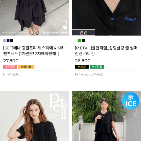
[SET]베나 링클프리 뷔스티에 4.5부
[P.ETAIL]살안타템_살랑살랑 쿨 썸머
팬츠세트 [1차완판! 2차예약판매] [네
린넨 가디건
이비,블랙] 8월셋째주 순차배송
27,800
26,800
F(44-88)
F(44-66),L(77-88)