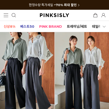
한정수량 특가세일
~70% 최대 할인
신상8%
베스트50
PINK BRAND
트레이닝/세트
데일리세트