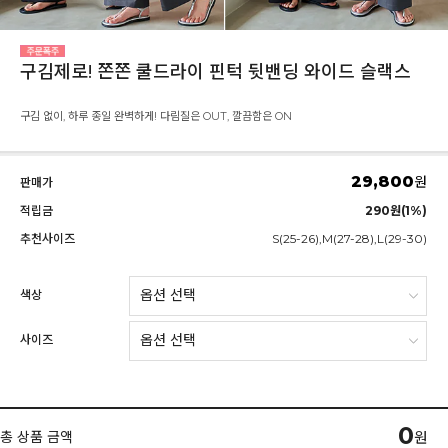
구김제로! 쫀쫀 쿨드라이 핀턱 뒷밴딩 와이드 슬랙스
구김 없이, 하루 종일 완벽하게! 다림질은 OUT, 깔끔함은 ON
29,800
원
판매가
적립금
290원(1%)
추천사이즈
S(25-26),M(27-28),L(29-30)
색상
사이즈
0
총 상품 금액
원