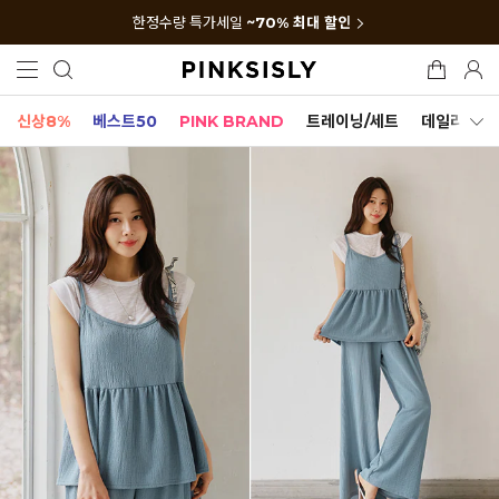
한정수량 특가세일
~70% 최대 할인
신상8%
베스트50
PINK BRAND
트레이닝/세트
데일리세트