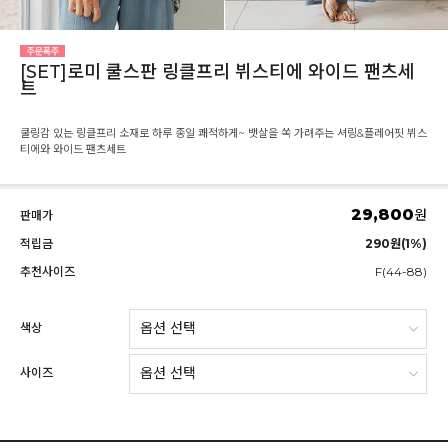
[SET]로미 쿨스판 링클프리 뷔스티에 와이드 팬츠세
트
쿨링감 있는 링클프리 소재로 하루 종일 쾌적하게~ 뱃살을 쏙 가려주는 셔링&플레어핏 뷔스
티에와 와이드 팬츠세트
29,800
원
판매가
적립금
290원(1%)
추천사이즈
F(44-88)
색상
사이즈